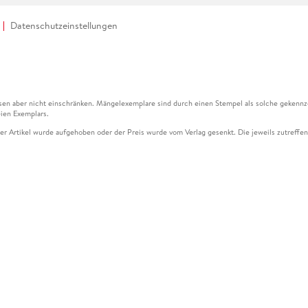
Datenschutzeinstellungen
en aber nicht einschränken. Mängelexemplare sind durch einen Stempel als solche gekennz
ien Exemplars.
ser Artikel wurde aufgehoben oder der Preis wurde vom Verlag gesenkt. Die jeweils zutreffend
ter der Leseprobe übermittelt werden.
kelseite dargestellten Datums vom Verlag angehoben.
g (UVP) des Herstellers.
n zu Preissenkungen beziehen sich auf den vorherigen Preis.
senkungen beziehen sich auf den letzten gebundenen Preis.
kelseite dargestellten Datums vom Verlag angehoben.
n den Gutschein ausschließlich online einlösen unter www.hugendubel.de. Keine Bestellung z
und eBooks) sowie für preisgebundene Kalender, tolino shine (4016621130466), tolino selec
cht möglich. Ein Weiterverkauf und der Handel des Gutscheincodes sind nicht gestattet.