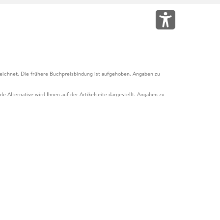
eichnet. Die frühere Buchpreisbindung ist aufgehoben. Angaben zu
e Alternative wird Ihnen auf der Artikelseite dargestellt. Angaben zu
ur Abholung mit Zahlung in der Filiale möglich. Der Gutschein ist nicht
t und das Hugendubel Hörbuch Abo. Der Gutschein ist nicht mit anderen