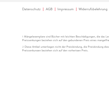
Datenschutz
AGB
Impressum
Widerrufsbelehrung
Mängelexemplare sind Bücher mit leichten Beschädigungen, die das Les
1
Preissenkungen beziehen sich auf den gebundenen Preis eines mangelfre
Diese Artikel unterliegen nicht der Preisbindung, die Preisbindung die
2
Preissenkungen beziehen sich auf den vorherigen Preis.
Durch Öffnen der Leseprobe willigen Sie ein, dass Daten an den Anbie
3
Der gebundene Preis dieses Artikels wird nach Ablauf des auf der Arti
4
Der Preisvergleich bezieht sich auf die unverbindliche Preisempfehlun
5
Der gebundene Preis dieses Artikels wurde vom Verlag gesenkt. Angabe
6
Die Preisbindung dieses Artikels wurde aufgehoben. Angaben zu Preis
7
Der gebundene Preis dieses Artikels wird nach Ablauf des auf der Arti
8
Ihr Gutschein SOMMER13 gilt bis einschließlich 10.08.2026. Sie könne
12
gültig für gesetzlich preisgebundene Artikel (deutschsprachige Bücher 
Gutscheinen und Geschenkkarten kombinierbar. Eine Barauszahlung ist ni