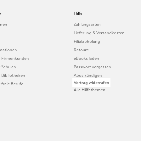
l
Hilfe
hmen
Zahlungsarten
Lieferung & Versandkosten
Filialabholung
mationen
Retoure
ür Firmenkunden
eBooks laden
r Schulen
Passwort vergessen
r Bibliotheken
Abos kündigen
Vertrag widerrufen
r freie Berufe
Alle Hilfethemen