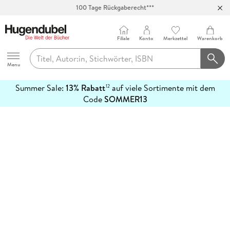
100 Tage Rückgaberecht***
Abholung in über 100 Filialen
Filiale
Konto
Merkzettel
Warenkorb
Hugendubel
Menu
Summer Sale:
13% Rabatt
auf viele Sortimente mit dem
12
mehr
Code
SOMMER13
erfahren