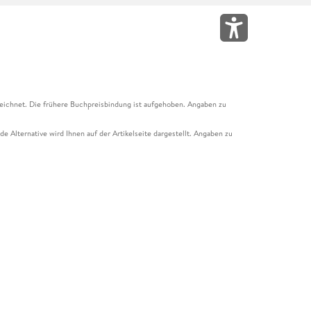
eichnet. Die frühere Buchpreisbindung ist aufgehoben. Angaben zu
e Alternative wird Ihnen auf der Artikelseite dargestellt. Angaben zu
ur Abholung mit Zahlung in der Filiale möglich. Der Gutschein ist nicht
t und das Hugendubel Hörbuch Abo. Der Gutschein ist nicht mit anderen