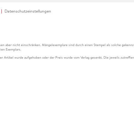
Datenschutzeinstellungen
en aber nicht einschränken. Mängelexemplare sind durch einen Stempel als solche gekennz
ien Exemplars.
ser Artikel wurde aufgehoben oder der Preis wurde vom Verlag gesenkt. Die jeweils zutreffend
ter der Leseprobe übermittelt werden.
kelseite dargestellten Datums vom Verlag angehoben.
g (UVP) des Herstellers.
n zu Preissenkungen beziehen sich auf den vorherigen Preis.
senkungen beziehen sich auf den letzten gebundenen Preis.
kelseite dargestellten Datums vom Verlag angehoben.
n den Gutschein ausschließlich online einlösen unter www.hugendubel.de. Keine Bestellung z
und eBooks) sowie für preisgebundene Kalender, tolino shine (4016621130466), tolino selec
cht möglich. Ein Weiterverkauf und der Handel des Gutscheincodes sind nicht gestattet.