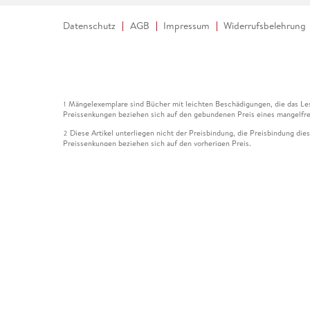
Datenschutz
AGB
Impressum
Widerrufsbelehrung
Mängelexemplare sind Bücher mit leichten Beschädigungen, die das Les
1
Preissenkungen beziehen sich auf den gebundenen Preis eines mangelfre
Diese Artikel unterliegen nicht der Preisbindung, die Preisbindung die
2
Preissenkungen beziehen sich auf den vorherigen Preis.
Durch Öffnen der Leseprobe willigen Sie ein, dass Daten an den Anbie
3
Der gebundene Preis dieses Artikels wird nach Ablauf des auf der Arti
4
Der Preisvergleich bezieht sich auf die unverbindliche Preisempfehlun
5
Der gebundene Preis dieses Artikels wurde vom Verlag gesenkt. Angabe
6
Die Preisbindung dieses Artikels wurde aufgehoben. Angaben zu Preis
7
Der gebundene Preis dieses Artikels wird nach Ablauf des auf der Arti
8
Ihr Gutschein SOMMER13 gilt bis einschließlich 10.08.2026. Sie könne
12
gültig für gesetzlich preisgebundene Artikel (deutschsprachige Bücher 
Gutscheinen und Geschenkkarten kombinierbar. Eine Barauszahlung ist ni