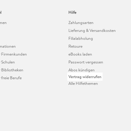
l
Hilfe
hmen
Zahlungsarten
Lieferung & Versandkosten
Filialabholung
mationen
Retoure
ür Firmenkunden
eBooks laden
r Schulen
Passwort vergessen
r Bibliotheken
Abos kündigen
Vertrag widerrufen
r freie Berufe
Alle Hilfethemen