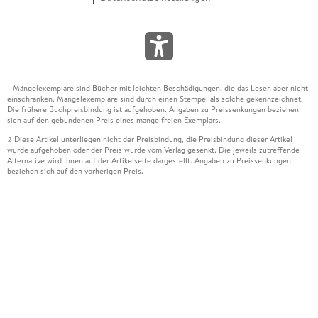
Mängelexemplare sind Bücher mit leichten Beschädigungen, die das Lesen aber nicht
1
einschränken. Mängelexemplare sind durch einen Stempel als solche gekennzeichnet.
Die frühere Buchpreisbindung ist aufgehoben. Angaben zu Preissenkungen beziehen
sich auf den gebundenen Preis eines mangelfreien Exemplars.
Diese Artikel unterliegen nicht der Preisbindung, die Preisbindung dieser Artikel
2
wurde aufgehoben oder der Preis wurde vom Verlag gesenkt. Die jeweils zutreffende
Alternative wird Ihnen auf der Artikelseite dargestellt. Angaben zu Preissenkungen
beziehen sich auf den vorherigen Preis.
Durch Öffnen der Leseprobe willigen Sie ein, dass Daten an den Anbieter der
3
Leseprobe übermittelt werden.
Der gebundene Preis dieses Artikels wird nach Ablauf des auf der Artikelseite
4
dargestellten Datums vom Verlag angehoben.
Der Preisvergleich bezieht sich auf die unverbindliche Preisempfehlung (UVP) des
5
Herstellers.
Der gebundene Preis dieses Artikels wurde vom Verlag gesenkt. Angaben zu
6
Preissenkungen beziehen sich auf den vorherigen Preis.
Die Preisbindung dieses Artikels wurde aufgehoben. Angaben zu Preissenkungen
7