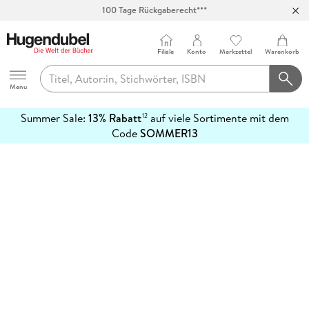
100 Tage Rückgaberecht***
Abholung in über 100 Filialen
Filiale
Konto
Merkzettel
Warenkorb
Hugendubel
Menu
Summer Sale:
13% Rabatt
auf viele Sortimente mit dem
12
mehr
Code
SOMMER13
erfahren