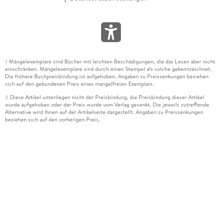
Mängelexemplare sind Bücher mit leichten Beschädigungen, die das Lesen aber nicht
1
einschränken. Mängelexemplare sind durch einen Stempel als solche gekennzeichnet.
Die frühere Buchpreisbindung ist aufgehoben. Angaben zu Preissenkungen beziehen
sich auf den gebundenen Preis eines mangelfreien Exemplars.
Diese Artikel unterliegen nicht der Preisbindung, die Preisbindung dieser Artikel
2
wurde aufgehoben oder der Preis wurde vom Verlag gesenkt. Die jeweils zutreffende
Alternative wird Ihnen auf der Artikelseite dargestellt. Angaben zu Preissenkungen
beziehen sich auf den vorherigen Preis.
Durch Öffnen der Leseprobe willigen Sie ein, dass Daten an den Anbieter der
3
Leseprobe übermittelt werden.
Der gebundene Preis dieses Artikels wird nach Ablauf des auf der Artikelseite
4
dargestellten Datums vom Verlag angehoben.
Der Preisvergleich bezieht sich auf die unverbindliche Preisempfehlung (UVP) des
5
Herstellers.
Der gebundene Preis dieses Artikels wurde vom Verlag gesenkt. Angaben zu
6
Preissenkungen beziehen sich auf den vorherigen Preis.
Die Preisbindung dieses Artikels wurde aufgehoben. Angaben zu Preissenkungen
7