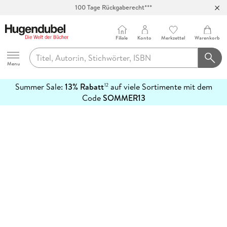
100 Tage Rückgaberecht***
Abholung in über 100 Filialen
Filiale
Konto
Merkzettel
Warenkorb
Hugendubel
Menu
Summer Sale:
13% Rabatt
auf viele Sortimente mit dem
12
mehr
Code
SOMMER13
erfahren