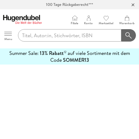
100 Tage Rückgaberecht***
Abholung in über 100 Filialen
Filiale
Konto
Merkzettel
Warenkorb
Hugendubel
Menu
Summer Sale:
13% Rabatt
auf viele Sortimente mit dem
12
mehr
Code
SOMMER13
erfahren