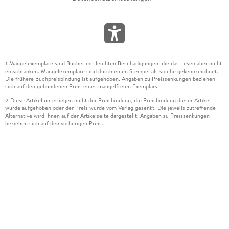
Mängelexemplare sind Bücher mit leichten Beschädigungen, die das Lesen aber nicht
1
einschränken. Mängelexemplare sind durch einen Stempel als solche gekennzeichnet.
Die frühere Buchpreisbindung ist aufgehoben. Angaben zu Preissenkungen beziehen
sich auf den gebundenen Preis eines mangelfreien Exemplars.
Diese Artikel unterliegen nicht der Preisbindung, die Preisbindung dieser Artikel
2
wurde aufgehoben oder der Preis wurde vom Verlag gesenkt. Die jeweils zutreffende
Alternative wird Ihnen auf der Artikelseite dargestellt. Angaben zu Preissenkungen
beziehen sich auf den vorherigen Preis.
Durch Öffnen der Leseprobe willigen Sie ein, dass Daten an den Anbieter der
3
Leseprobe übermittelt werden.
Der gebundene Preis dieses Artikels wird nach Ablauf des auf der Artikelseite
4
dargestellten Datums vom Verlag angehoben.
Der Preisvergleich bezieht sich auf die unverbindliche Preisempfehlung (UVP) des
5
Herstellers.
Der gebundene Preis dieses Artikels wurde vom Verlag gesenkt. Angaben zu
6
Preissenkungen beziehen sich auf den vorherigen Preis.
Die Preisbindung dieses Artikels wurde aufgehoben. Angaben zu Preissenkungen
7