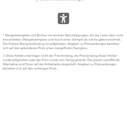
Mängelexemplare sind Bücher mit leichten Beschädigungen, die das Lesen aber nicht
1
einschränken. Mängelexemplare sind durch einen Stempel als solche gekennzeichnet.
Die frühere Buchpreisbindung ist aufgehoben. Angaben zu Preissenkungen beziehen
sich auf den gebundenen Preis eines mangelfreien Exemplars.
Diese Artikel unterliegen nicht der Preisbindung, die Preisbindung dieser Artikel
2
wurde aufgehoben oder der Preis wurde vom Verlag gesenkt. Die jeweils zutreffende
Alternative wird Ihnen auf der Artikelseite dargestellt. Angaben zu Preissenkungen
beziehen sich auf den vorherigen Preis.
Durch Öffnen der Leseprobe willigen Sie ein, dass Daten an den Anbieter der
3
Leseprobe übermittelt werden.
Der gebundene Preis dieses Artikels wird nach Ablauf des auf der Artikelseite
4
dargestellten Datums vom Verlag angehoben.
Der Preisvergleich bezieht sich auf die unverbindliche Preisempfehlung (UVP) des
5
Herstellers.
Der gebundene Preis dieses Artikels wurde vom Verlag gesenkt. Angaben zu
6
Preissenkungen beziehen sich auf den vorherigen Preis.
Die Preisbindung dieses Artikels wurde aufgehoben. Angaben zu Preissenkungen
7