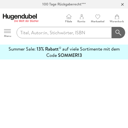
100 Tage Rückgaberecht***
Abholung in über 100 Filialen
Filiale
Konto
Merkzettel
Warenkorb
Hugendubel
Menu
Summer Sale:
13% Rabatt
auf viele Sortimente mit dem
12
mehr
Code
SOMMER13
erfahren