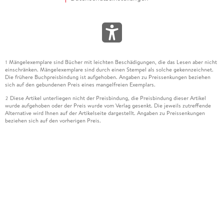
Mängelexemplare sind Bücher mit leichten Beschädigungen, die das Lesen aber nicht
1
einschränken. Mängelexemplare sind durch einen Stempel als solche gekennzeichnet.
Die frühere Buchpreisbindung ist aufgehoben. Angaben zu Preissenkungen beziehen
sich auf den gebundenen Preis eines mangelfreien Exemplars.
Diese Artikel unterliegen nicht der Preisbindung, die Preisbindung dieser Artikel
2
wurde aufgehoben oder der Preis wurde vom Verlag gesenkt. Die jeweils zutreffende
Alternative wird Ihnen auf der Artikelseite dargestellt. Angaben zu Preissenkungen
beziehen sich auf den vorherigen Preis.
Durch Öffnen der Leseprobe willigen Sie ein, dass Daten an den Anbieter der
3
Leseprobe übermittelt werden.
Der gebundene Preis dieses Artikels wird nach Ablauf des auf der Artikelseite
4
dargestellten Datums vom Verlag angehoben.
Der Preisvergleich bezieht sich auf die unverbindliche Preisempfehlung (UVP) des
5
Herstellers.
Der gebundene Preis dieses Artikels wurde vom Verlag gesenkt. Angaben zu
6
Preissenkungen beziehen sich auf den vorherigen Preis.
Die Preisbindung dieses Artikels wurde aufgehoben. Angaben zu Preissenkungen
7