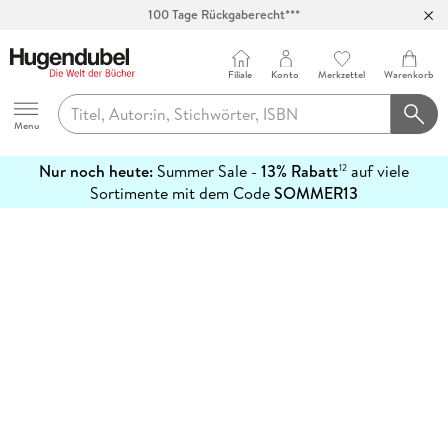
100 Tage Rückgaberecht***
Abholung in über 100 Filialen
Filiale
Konto
Merkzettel
Warenkorb
Hugendubel
Menu
Nur noch heute:
Summer Sale -
13% Rabatt
auf viele
12
mehr
Sortimente mit dem Code
SOMMER13
erfahren