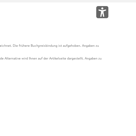
eichnet. Die frühere Buchpreisbindung ist aufgehoben. Angaben zu
e Alternative wird Ihnen auf der Artikelseite dargestellt. Angaben zu
ur Abholung mit Zahlung in der Filiale möglich. Der Gutschein ist nicht
t und das Hugendubel Hörbuch Abo. Der Gutschein ist nicht mit anderen