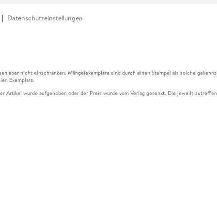
Datenschutzeinstellungen
en aber nicht einschränken. Mängelexemplare sind durch einen Stempel als solche gekennz
ien Exemplars.
ser Artikel wurde aufgehoben oder der Preis wurde vom Verlag gesenkt. Die jeweils zutreffend
ter der Leseprobe übermittelt werden.
kelseite dargestellten Datums vom Verlag angehoben.
g (UVP) des Herstellers.
n zu Preissenkungen beziehen sich auf den vorherigen Preis.
senkungen beziehen sich auf den letzten gebundenen Preis.
kelseite dargestellten Datums vom Verlag angehoben.
n den Gutschein ausschließlich online einlösen unter www.hugendubel.de. Keine Bestellung z
und eBooks) sowie für preisgebundene Kalender, tolino shine (4016621130466), tolino selec
cht möglich. Ein Weiterverkauf und der Handel des Gutscheincodes sind nicht gestattet.