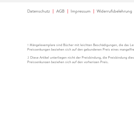
Datenschutz
AGB
Impressum
Widerrufsbelehrung
Mängelexemplare sind Bücher mit leichten Beschädigungen, die das Les
1
Preissenkungen beziehen sich auf den gebundenen Preis eines mangelfre
Diese Artikel unterliegen nicht der Preisbindung, die Preisbindung die
2
Preissenkungen beziehen sich auf den vorherigen Preis.
Durch Öffnen der Leseprobe willigen Sie ein, dass Daten an den Anbie
3
Der gebundene Preis dieses Artikels wird nach Ablauf des auf der Arti
4
Der Preisvergleich bezieht sich auf die unverbindliche Preisempfehlun
5
Der gebundene Preis dieses Artikels wurde vom Verlag gesenkt. Angabe
6
Die Preisbindung dieses Artikels wurde aufgehoben. Angaben zu Preis
7
Der gebundene Preis dieses Artikels wird nach Ablauf des auf der Arti
8
Ihr Gutschein SOMMER13 gilt bis einschließlich 10.08.2026. Sie könne
12
gültig für gesetzlich preisgebundene Artikel (deutschsprachige Bücher 
Gutscheinen und Geschenkkarten kombinierbar. Eine Barauszahlung ist ni