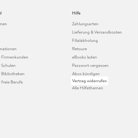
l
Hilfe
hmen
Zahlungsarten
Lieferung & Versandkosten
Filialabholung
mationen
Retoure
ür Firmenkunden
eBooks laden
r Schulen
Passwort vergessen
r Bibliotheken
Abos kündigen
Vertrag widerrufen
r freie Berufe
Alle Hilfethemen