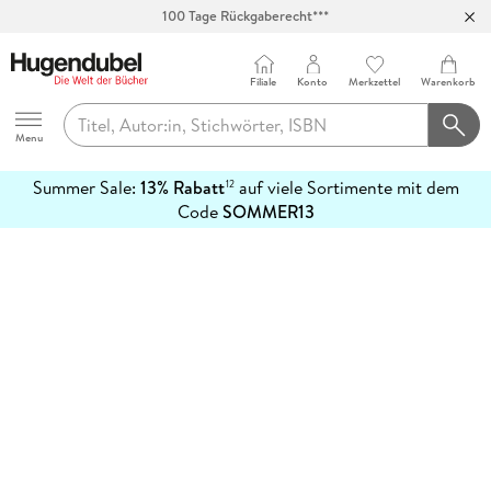
100 Tage Rückgaberecht***
Abholung in über 100 Filialen
Filiale
Konto
Merkzettel
Warenkorb
Hugendubel
Menu
Summer Sale:
13% Rabatt
auf viele Sortimente mit dem
12
mehr
Code
SOMMER13
erfahren