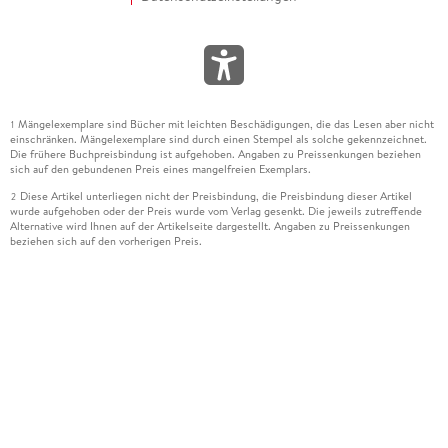
Mängelexemplare sind Bücher mit leichten Beschädigungen, die das Lesen aber nicht
1
einschränken. Mängelexemplare sind durch einen Stempel als solche gekennzeichnet.
Die frühere Buchpreisbindung ist aufgehoben. Angaben zu Preissenkungen beziehen
sich auf den gebundenen Preis eines mangelfreien Exemplars.
Diese Artikel unterliegen nicht der Preisbindung, die Preisbindung dieser Artikel
2
wurde aufgehoben oder der Preis wurde vom Verlag gesenkt. Die jeweils zutreffende
Alternative wird Ihnen auf der Artikelseite dargestellt. Angaben zu Preissenkungen
beziehen sich auf den vorherigen Preis.
Durch Öffnen der Leseprobe willigen Sie ein, dass Daten an den Anbieter der
3
Leseprobe übermittelt werden.
Der gebundene Preis dieses Artikels wird nach Ablauf des auf der Artikelseite
4
dargestellten Datums vom Verlag angehoben.
Der Preisvergleich bezieht sich auf die unverbindliche Preisempfehlung (UVP) des
5
Herstellers.
Der gebundene Preis dieses Artikels wurde vom Verlag gesenkt. Angaben zu
6
Preissenkungen beziehen sich auf den vorherigen Preis.
Die Preisbindung dieses Artikels wurde aufgehoben. Angaben zu Preissenkungen
7