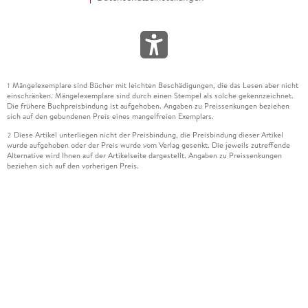
Mängelexemplare sind Bücher mit leichten Beschädigungen, die das Lesen aber nicht
1
einschränken. Mängelexemplare sind durch einen Stempel als solche gekennzeichnet.
Die frühere Buchpreisbindung ist aufgehoben. Angaben zu Preissenkungen beziehen
sich auf den gebundenen Preis eines mangelfreien Exemplars.
Diese Artikel unterliegen nicht der Preisbindung, die Preisbindung dieser Artikel
2
wurde aufgehoben oder der Preis wurde vom Verlag gesenkt. Die jeweils zutreffende
Alternative wird Ihnen auf der Artikelseite dargestellt. Angaben zu Preissenkungen
beziehen sich auf den vorherigen Preis.
Durch Öffnen der Leseprobe willigen Sie ein, dass Daten an den Anbieter der
3
Leseprobe übermittelt werden.
Der gebundene Preis dieses Artikels wird nach Ablauf des auf der Artikelseite
4
dargestellten Datums vom Verlag angehoben.
Der Preisvergleich bezieht sich auf die unverbindliche Preisempfehlung (UVP) des
5
Herstellers.
Der gebundene Preis dieses Artikels wurde vom Verlag gesenkt. Angaben zu
6
Preissenkungen beziehen sich auf den vorherigen Preis.
Die Preisbindung dieses Artikels wurde aufgehoben. Angaben zu Preissenkungen
7