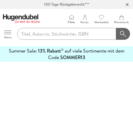
100 Tage Rückgaberecht***
Abholung in über 100 Filialen
Filiale
Konto
Merkzettel
Warenkorb
Hugendubel
Menu
Summer Sale:
13% Rabatt
auf viele Sortimente mit dem
12
mehr
Code
SOMMER13
erfahren