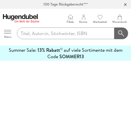
100 Tage Rückgaberecht***
Abholung in über 100 Filialen
Filiale
Konto
Merkzettel
Warenkorb
Hugendubel
Menu
Summer Sale:
13% Rabatt
auf viele Sortimente mit dem
12
mehr
Code
SOMMER13
erfahren