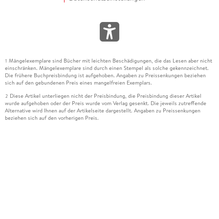
Mängelexemplare sind Bücher mit leichten Beschädigungen, die das Lesen aber nicht
1
einschränken. Mängelexemplare sind durch einen Stempel als solche gekennzeichnet.
Die frühere Buchpreisbindung ist aufgehoben. Angaben zu Preissenkungen beziehen
sich auf den gebundenen Preis eines mangelfreien Exemplars.
Diese Artikel unterliegen nicht der Preisbindung, die Preisbindung dieser Artikel
2
wurde aufgehoben oder der Preis wurde vom Verlag gesenkt. Die jeweils zutreffende
Alternative wird Ihnen auf der Artikelseite dargestellt. Angaben zu Preissenkungen
beziehen sich auf den vorherigen Preis.
Durch Öffnen der Leseprobe willigen Sie ein, dass Daten an den Anbieter der
3
Leseprobe übermittelt werden.
Der gebundene Preis dieses Artikels wird nach Ablauf des auf der Artikelseite
4
dargestellten Datums vom Verlag angehoben.
Der Preisvergleich bezieht sich auf die unverbindliche Preisempfehlung (UVP) des
5
Herstellers.
Der gebundene Preis dieses Artikels wurde vom Verlag gesenkt. Angaben zu
6
Preissenkungen beziehen sich auf den vorherigen Preis.
Die Preisbindung dieses Artikels wurde aufgehoben. Angaben zu Preissenkungen
7