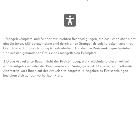
Mängelexemplare sind Bücher mit leichten Beschädigungen, die das Lesen aber nicht
1
einschränken. Mängelexemplare sind durch einen Stempel als solche gekennzeichnet.
Die frühere Buchpreisbindung ist aufgehoben. Angaben zu Preissenkungen beziehen
sich auf den gebundenen Preis eines mangelfreien Exemplars.
Diese Artikel unterliegen nicht der Preisbindung, die Preisbindung dieser Artikel
2
wurde aufgehoben oder der Preis wurde vom Verlag gesenkt. Die jeweils zutreffende
Alternative wird Ihnen auf der Artikelseite dargestellt. Angaben zu Preissenkungen
beziehen sich auf den vorherigen Preis.
Durch Öffnen der Leseprobe willigen Sie ein, dass Daten an den Anbieter der
3
Leseprobe übermittelt werden.
Der gebundene Preis dieses Artikels wird nach Ablauf des auf der Artikelseite
4
dargestellten Datums vom Verlag angehoben.
Der Preisvergleich bezieht sich auf die unverbindliche Preisempfehlung (UVP) des
5
Herstellers.
Der gebundene Preis dieses Artikels wurde vom Verlag gesenkt. Angaben zu
6
Preissenkungen beziehen sich auf den vorherigen Preis.
Die Preisbindung dieses Artikels wurde aufgehoben. Angaben zu Preissenkungen
7