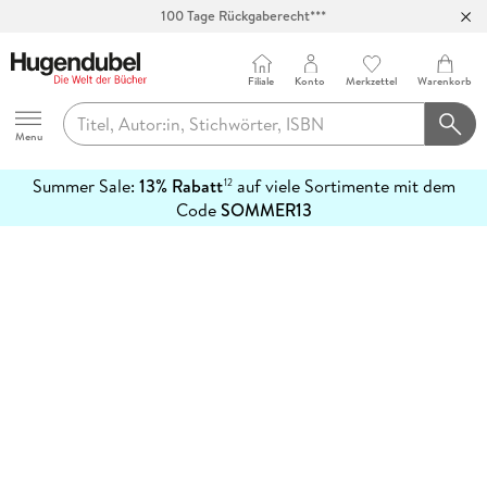
100 Tage Rückgaberecht***
Abholung in über 100 Filialen
Filiale
Konto
Merkzettel
Warenkorb
Hugendubel
Menu
Summer Sale:
13% Rabatt
auf viele Sortimente mit dem
12
mehr
Code
SOMMER13
erfahren