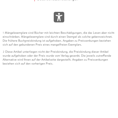
Mängelexemplare sind Bücher mit leichten Beschädigungen, die das Lesen aber nicht
1
einschränken. Mängelexemplare sind durch einen Stempel als solche gekennzeichnet.
Die frühere Buchpreisbindung ist aufgehoben. Angaben zu Preissenkungen beziehen
sich auf den gebundenen Preis eines mangelfreien Exemplars.
Diese Artikel unterliegen nicht der Preisbindung, die Preisbindung dieser Artikel
2
wurde aufgehoben oder der Preis wurde vom Verlag gesenkt. Die jeweils zutreffende
Alternative wird Ihnen auf der Artikelseite dargestellt. Angaben zu Preissenkungen
beziehen sich auf den vorherigen Preis.
Durch Öffnen der Leseprobe willigen Sie ein, dass Daten an den Anbieter der
3
Leseprobe übermittelt werden.
Der gebundene Preis dieses Artikels wird nach Ablauf des auf der Artikelseite
4
dargestellten Datums vom Verlag angehoben.
Der Preisvergleich bezieht sich auf die unverbindliche Preisempfehlung (UVP) des
5
Herstellers.
Der gebundene Preis dieses Artikels wurde vom Verlag gesenkt. Angaben zu
6
Preissenkungen beziehen sich auf den vorherigen Preis.
Die Preisbindung dieses Artikels wurde aufgehoben. Angaben zu Preissenkungen
7