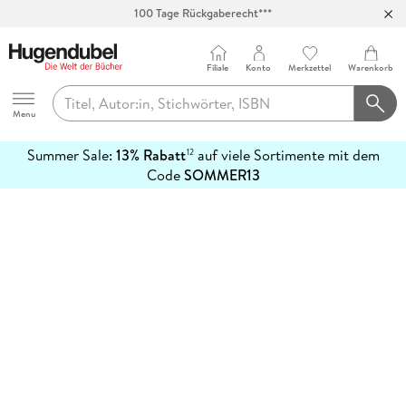
100 Tage Rückgaberecht***
Abholung in über 100 Filialen
Filiale
Konto
Merkzettel
Warenkorb
Hugendubel
Menu
Summer Sale:
13% Rabatt
auf viele Sortimente mit dem
12
mehr
Code
SOMMER13
erfahren