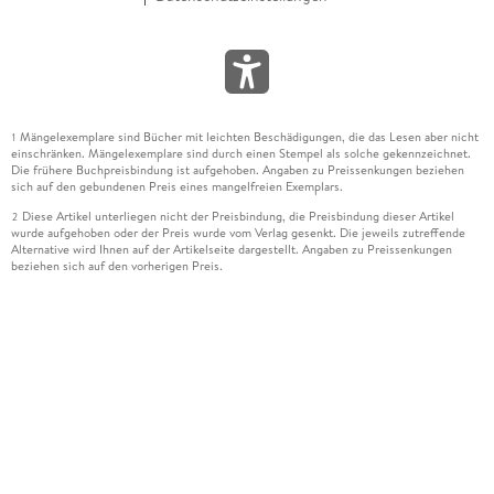
Mängelexemplare sind Bücher mit leichten Beschädigungen, die das Lesen aber nicht
1
einschränken. Mängelexemplare sind durch einen Stempel als solche gekennzeichnet.
Die frühere Buchpreisbindung ist aufgehoben. Angaben zu Preissenkungen beziehen
sich auf den gebundenen Preis eines mangelfreien Exemplars.
Diese Artikel unterliegen nicht der Preisbindung, die Preisbindung dieser Artikel
2
wurde aufgehoben oder der Preis wurde vom Verlag gesenkt. Die jeweils zutreffende
Alternative wird Ihnen auf der Artikelseite dargestellt. Angaben zu Preissenkungen
beziehen sich auf den vorherigen Preis.
Durch Öffnen der Leseprobe willigen Sie ein, dass Daten an den Anbieter der
3
Leseprobe übermittelt werden.
Der gebundene Preis dieses Artikels wird nach Ablauf des auf der Artikelseite
4
dargestellten Datums vom Verlag angehoben.
Der Preisvergleich bezieht sich auf die unverbindliche Preisempfehlung (UVP) des
5
Herstellers.
Der gebundene Preis dieses Artikels wurde vom Verlag gesenkt. Angaben zu
6
Preissenkungen beziehen sich auf den vorherigen Preis.
Die Preisbindung dieses Artikels wurde aufgehoben. Angaben zu Preissenkungen
7