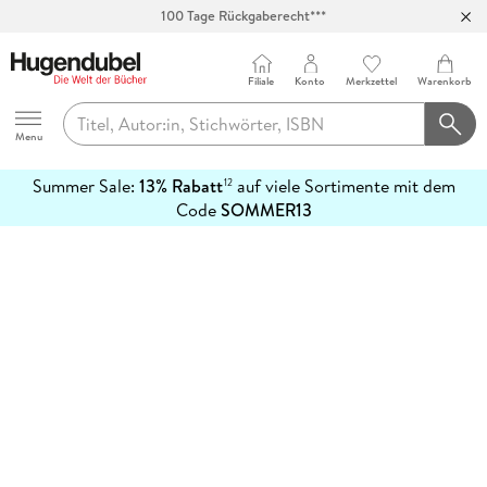
100 Tage Rückgaberecht***
Abholung in über 100 Filialen
Filiale
Konto
Merkzettel
Warenkorb
Hugendubel
Menu
Summer Sale:
13% Rabatt
auf viele Sortimente mit dem
12
mehr
Code
SOMMER13
erfahren