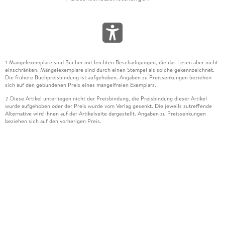
Mängelexemplare sind Bücher mit leichten Beschädigungen, die das Lesen aber nicht
1
einschränken. Mängelexemplare sind durch einen Stempel als solche gekennzeichnet.
Die frühere Buchpreisbindung ist aufgehoben. Angaben zu Preissenkungen beziehen
sich auf den gebundenen Preis eines mangelfreien Exemplars.
Diese Artikel unterliegen nicht der Preisbindung, die Preisbindung dieser Artikel
2
wurde aufgehoben oder der Preis wurde vom Verlag gesenkt. Die jeweils zutreffende
Alternative wird Ihnen auf der Artikelseite dargestellt. Angaben zu Preissenkungen
beziehen sich auf den vorherigen Preis.
Durch Öffnen der Leseprobe willigen Sie ein, dass Daten an den Anbieter der
3
Leseprobe übermittelt werden.
Der gebundene Preis dieses Artikels wird nach Ablauf des auf der Artikelseite
4
dargestellten Datums vom Verlag angehoben.
Der Preisvergleich bezieht sich auf die unverbindliche Preisempfehlung (UVP) des
5
Herstellers.
Der gebundene Preis dieses Artikels wurde vom Verlag gesenkt. Angaben zu
6
Preissenkungen beziehen sich auf den vorherigen Preis.
Die Preisbindung dieses Artikels wurde aufgehoben. Angaben zu Preissenkungen
7