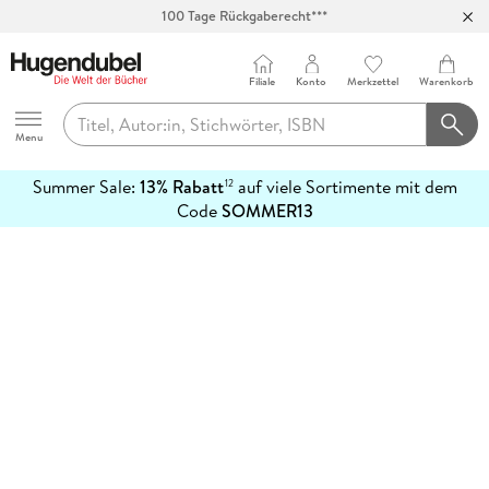
100 Tage Rückgaberecht***
Abholung in über 100 Filialen
Filiale
Konto
Merkzettel
Warenkorb
Hugendubel
Menu
Summer Sale:
13% Rabatt
auf viele Sortimente mit dem
12
mehr
Code
SOMMER13
erfahren