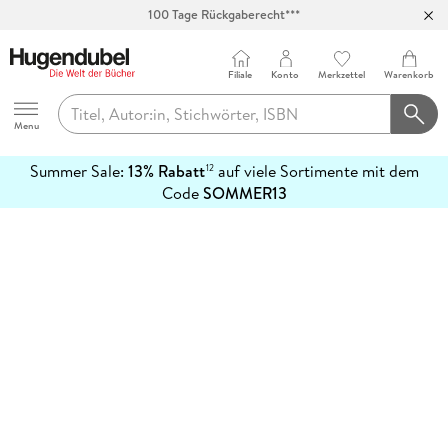
100 Tage Rückgaberecht***
Abholung in über 100 Filialen
Filiale
Konto
Merkzettel
Warenkorb
Hugendubel
Menu
Summer Sale:
13% Rabatt
auf viele Sortimente mit dem
12
mehr
Code
SOMMER13
erfahren