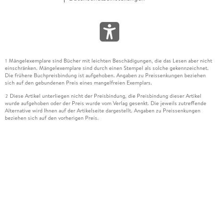
Mängelexemplare sind Bücher mit leichten Beschädigungen, die das Lesen aber nicht
1
einschränken. Mängelexemplare sind durch einen Stempel als solche gekennzeichnet.
Die frühere Buchpreisbindung ist aufgehoben. Angaben zu Preissenkungen beziehen
sich auf den gebundenen Preis eines mangelfreien Exemplars.
Diese Artikel unterliegen nicht der Preisbindung, die Preisbindung dieser Artikel
2
wurde aufgehoben oder der Preis wurde vom Verlag gesenkt. Die jeweils zutreffende
Alternative wird Ihnen auf der Artikelseite dargestellt. Angaben zu Preissenkungen
beziehen sich auf den vorherigen Preis.
Durch Öffnen der Leseprobe willigen Sie ein, dass Daten an den Anbieter der
3
Leseprobe übermittelt werden.
Der gebundene Preis dieses Artikels wird nach Ablauf des auf der Artikelseite
4
dargestellten Datums vom Verlag angehoben.
Der Preisvergleich bezieht sich auf die unverbindliche Preisempfehlung (UVP) des
5
Herstellers.
Der gebundene Preis dieses Artikels wurde vom Verlag gesenkt. Angaben zu
6
Preissenkungen beziehen sich auf den vorherigen Preis.
Die Preisbindung dieses Artikels wurde aufgehoben. Angaben zu Preissenkungen
7