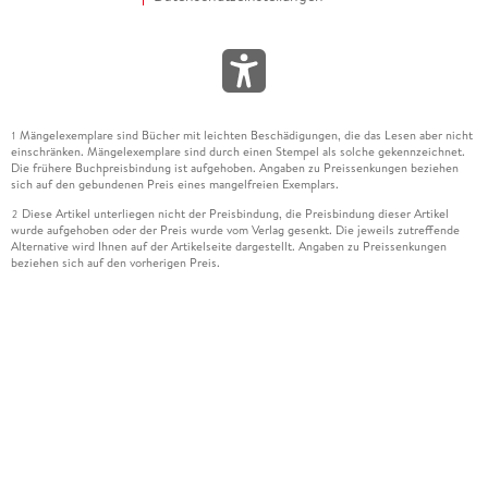
Mängelexemplare sind Bücher mit leichten Beschädigungen, die das Lesen aber nicht
1
einschränken. Mängelexemplare sind durch einen Stempel als solche gekennzeichnet.
Die frühere Buchpreisbindung ist aufgehoben. Angaben zu Preissenkungen beziehen
sich auf den gebundenen Preis eines mangelfreien Exemplars.
Diese Artikel unterliegen nicht der Preisbindung, die Preisbindung dieser Artikel
2
wurde aufgehoben oder der Preis wurde vom Verlag gesenkt. Die jeweils zutreffende
Alternative wird Ihnen auf der Artikelseite dargestellt. Angaben zu Preissenkungen
beziehen sich auf den vorherigen Preis.
Durch Öffnen der Leseprobe willigen Sie ein, dass Daten an den Anbieter der
3
Leseprobe übermittelt werden.
Der gebundene Preis dieses Artikels wird nach Ablauf des auf der Artikelseite
4
dargestellten Datums vom Verlag angehoben.
Der Preisvergleich bezieht sich auf die unverbindliche Preisempfehlung (UVP) des
5
Herstellers.
Der gebundene Preis dieses Artikels wurde vom Verlag gesenkt. Angaben zu
6
Preissenkungen beziehen sich auf den vorherigen Preis.
Die Preisbindung dieses Artikels wurde aufgehoben. Angaben zu Preissenkungen
7