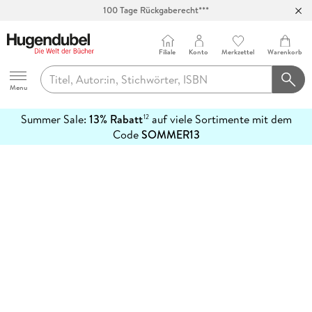
100 Tage Rückgaberecht***
Abholung in über 100 Filialen
Filiale
Konto
Merkzettel
Warenkorb
Hugendubel
Menu
Summer Sale:
13% Rabatt
auf viele Sortimente mit dem
12
mehr
Code
SOMMER13
erfahren