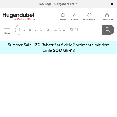
100 Tage Rückgaberecht***
Abholung in über 100 Filialen
Filiale
Konto
Merkzettel
Warenkorb
Hugendubel
Menu
Summer Sale:
13% Rabatt
auf viele Sortimente mit dem
12
mehr
Code
SOMMER13
erfahren