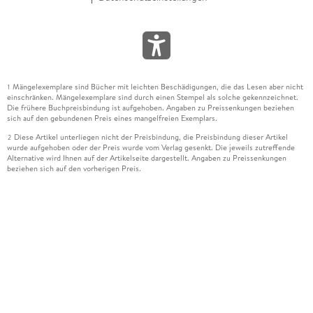
Mängelexemplare sind Bücher mit leichten Beschädigungen, die das Lesen aber nicht
1
einschränken. Mängelexemplare sind durch einen Stempel als solche gekennzeichnet.
Die frühere Buchpreisbindung ist aufgehoben. Angaben zu Preissenkungen beziehen
sich auf den gebundenen Preis eines mangelfreien Exemplars.
Diese Artikel unterliegen nicht der Preisbindung, die Preisbindung dieser Artikel
2
wurde aufgehoben oder der Preis wurde vom Verlag gesenkt. Die jeweils zutreffende
Alternative wird Ihnen auf der Artikelseite dargestellt. Angaben zu Preissenkungen
beziehen sich auf den vorherigen Preis.
Durch Öffnen der Leseprobe willigen Sie ein, dass Daten an den Anbieter der
3
Leseprobe übermittelt werden.
Der gebundene Preis dieses Artikels wird nach Ablauf des auf der Artikelseite
4
dargestellten Datums vom Verlag angehoben.
Der Preisvergleich bezieht sich auf die unverbindliche Preisempfehlung (UVP) des
5
Herstellers.
Der gebundene Preis dieses Artikels wurde vom Verlag gesenkt. Angaben zu
6
Preissenkungen beziehen sich auf den vorherigen Preis.
Die Preisbindung dieses Artikels wurde aufgehoben. Angaben zu Preissenkungen
7