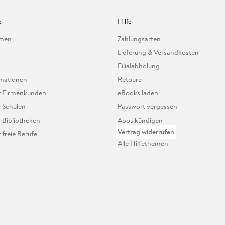
l
Hilfe
hmen
Zahlungsarten
Lieferung & Versandkosten
Filialabholung
mationen
Retoure
ür Firmenkunden
eBooks laden
r Schulen
Passwort vergessen
r Bibliotheken
Abos kündigen
Vertrag widerrufen
r freie Berufe
Alle Hilfethemen