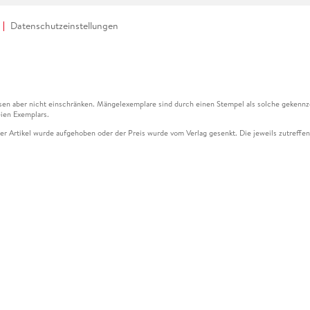
Datenschutzeinstellungen
en aber nicht einschränken. Mängelexemplare sind durch einen Stempel als solche gekennz
ien Exemplars.
ser Artikel wurde aufgehoben oder der Preis wurde vom Verlag gesenkt. Die jeweils zutreffend
ter der Leseprobe übermittelt werden.
kelseite dargestellten Datums vom Verlag angehoben.
g (UVP) des Herstellers.
n zu Preissenkungen beziehen sich auf den vorherigen Preis.
senkungen beziehen sich auf den letzten gebundenen Preis.
kelseite dargestellten Datums vom Verlag angehoben.
n den Gutschein ausschließlich online einlösen unter www.hugendubel.de. Keine Bestellung z
und eBooks) sowie für preisgebundene Kalender, tolino shine (4016621130466), tolino selec
cht möglich. Ein Weiterverkauf und der Handel des Gutscheincodes sind nicht gestattet.