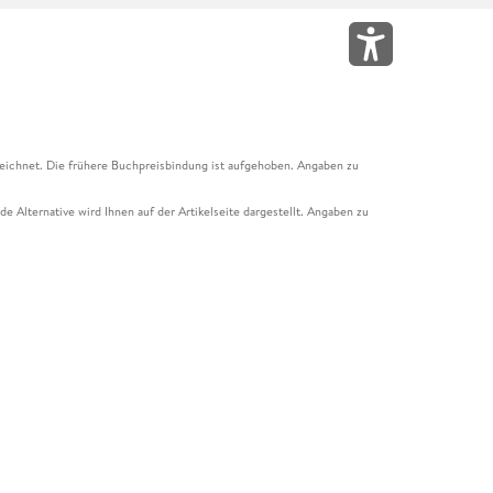
eichnet. Die frühere Buchpreisbindung ist aufgehoben. Angaben zu
e Alternative wird Ihnen auf der Artikelseite dargestellt. Angaben zu
ur Abholung mit Zahlung in der Filiale möglich. Der Gutschein ist nicht
t und das Hugendubel Hörbuch Abo. Der Gutschein ist nicht mit anderen