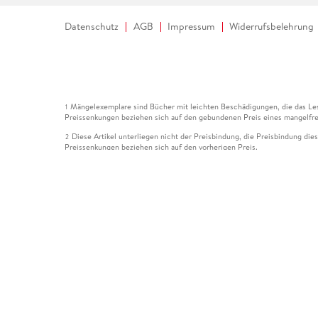
Datenschutz
AGB
Impressum
Widerrufsbelehrung
Mängelexemplare sind Bücher mit leichten Beschädigungen, die das Les
1
Preissenkungen beziehen sich auf den gebundenen Preis eines mangelfre
Diese Artikel unterliegen nicht der Preisbindung, die Preisbindung die
2
Preissenkungen beziehen sich auf den vorherigen Preis.
Durch Öffnen der Leseprobe willigen Sie ein, dass Daten an den Anbie
3
Der gebundene Preis dieses Artikels wird nach Ablauf des auf der Arti
4
Der Preisvergleich bezieht sich auf die unverbindliche Preisempfehlun
5
Der gebundene Preis dieses Artikels wurde vom Verlag gesenkt. Angabe
6
Die Preisbindung dieses Artikels wurde aufgehoben. Angaben zu Preis
7
Der gebundene Preis dieses Artikels wird nach Ablauf des auf der Arti
8
Ihr Gutschein SOMMER13 gilt bis einschließlich 10.08.2026. Sie könne
12
gültig für gesetzlich preisgebundene Artikel (deutschsprachige Bücher 
Gutscheinen und Geschenkkarten kombinierbar. Eine Barauszahlung ist ni