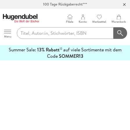
100 Tage Rückgaberecht***
Abholung in über 100 Filialen
Filiale
Konto
Merkzettel
Warenkorb
Hugendubel
Menu
Summer Sale:
13% Rabatt
auf viele Sortimente mit dem
12
mehr
Code
SOMMER13
erfahren