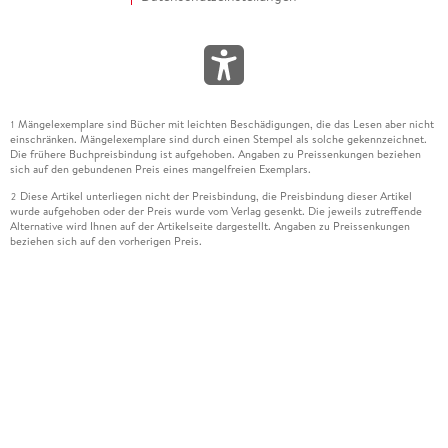
Mängelexemplare sind Bücher mit leichten Beschädigungen, die das Lesen aber nicht
1
einschränken. Mängelexemplare sind durch einen Stempel als solche gekennzeichnet.
Die frühere Buchpreisbindung ist aufgehoben. Angaben zu Preissenkungen beziehen
sich auf den gebundenen Preis eines mangelfreien Exemplars.
Diese Artikel unterliegen nicht der Preisbindung, die Preisbindung dieser Artikel
2
wurde aufgehoben oder der Preis wurde vom Verlag gesenkt. Die jeweils zutreffende
Alternative wird Ihnen auf der Artikelseite dargestellt. Angaben zu Preissenkungen
beziehen sich auf den vorherigen Preis.
Durch Öffnen der Leseprobe willigen Sie ein, dass Daten an den Anbieter der
3
Leseprobe übermittelt werden.
Der gebundene Preis dieses Artikels wird nach Ablauf des auf der Artikelseite
4
dargestellten Datums vom Verlag angehoben.
Der Preisvergleich bezieht sich auf die unverbindliche Preisempfehlung (UVP) des
5
Herstellers.
Der gebundene Preis dieses Artikels wurde vom Verlag gesenkt. Angaben zu
6
Preissenkungen beziehen sich auf den vorherigen Preis.
Die Preisbindung dieses Artikels wurde aufgehoben. Angaben zu Preissenkungen
7