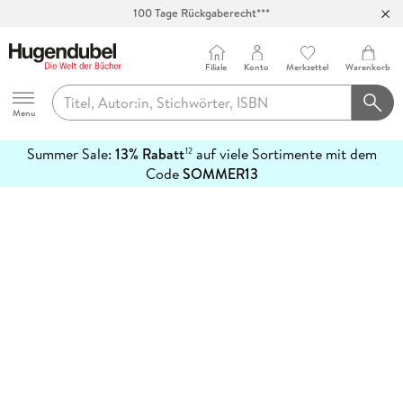
100 Tage Rückgaberecht***
Abholung in über 100 Filialen
Filiale
Konto
Merkzettel
Warenkorb
Hugendubel
Menu
Summer Sale:
13% Rabatt
auf viele Sortimente mit dem
12
mehr
Code
SOMMER13
erfahren