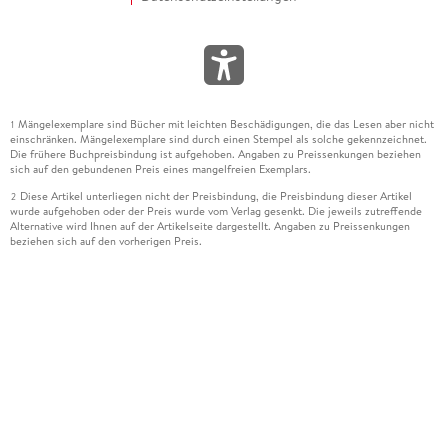
Mängelexemplare sind Bücher mit leichten Beschädigungen, die das Lesen aber nicht
1
einschränken. Mängelexemplare sind durch einen Stempel als solche gekennzeichnet.
Die frühere Buchpreisbindung ist aufgehoben. Angaben zu Preissenkungen beziehen
sich auf den gebundenen Preis eines mangelfreien Exemplars.
Diese Artikel unterliegen nicht der Preisbindung, die Preisbindung dieser Artikel
2
wurde aufgehoben oder der Preis wurde vom Verlag gesenkt. Die jeweils zutreffende
Alternative wird Ihnen auf der Artikelseite dargestellt. Angaben zu Preissenkungen
beziehen sich auf den vorherigen Preis.
Durch Öffnen der Leseprobe willigen Sie ein, dass Daten an den Anbieter der
3
Leseprobe übermittelt werden.
Der gebundene Preis dieses Artikels wird nach Ablauf des auf der Artikelseite
4
dargestellten Datums vom Verlag angehoben.
Der Preisvergleich bezieht sich auf die unverbindliche Preisempfehlung (UVP) des
5
Herstellers.
Der gebundene Preis dieses Artikels wurde vom Verlag gesenkt. Angaben zu
6
Preissenkungen beziehen sich auf den vorherigen Preis.
Die Preisbindung dieses Artikels wurde aufgehoben. Angaben zu Preissenkungen
7