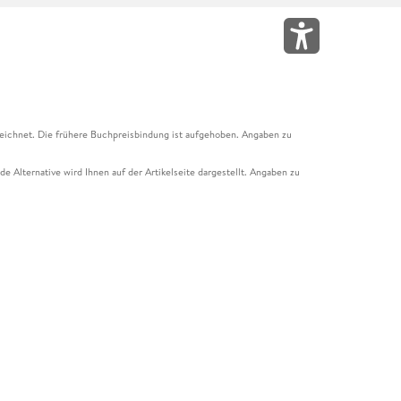
eichnet. Die frühere Buchpreisbindung ist aufgehoben. Angaben zu
e Alternative wird Ihnen auf der Artikelseite dargestellt. Angaben zu
ur Abholung mit Zahlung in der Filiale möglich. Der Gutschein ist nicht
t und das Hugendubel Hörbuch Abo. Der Gutschein ist nicht mit anderen