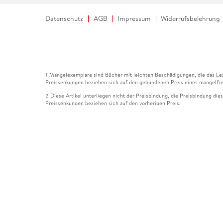
Datenschutz
AGB
Impressum
Widerrufsbelehrung
Mängelexemplare sind Bücher mit leichten Beschädigungen, die das Les
1
Preissenkungen beziehen sich auf den gebundenen Preis eines mangelfre
Diese Artikel unterliegen nicht der Preisbindung, die Preisbindung die
2
Preissenkungen beziehen sich auf den vorherigen Preis.
Durch Öffnen der Leseprobe willigen Sie ein, dass Daten an den Anbie
3
Der gebundene Preis dieses Artikels wird nach Ablauf des auf der Arti
4
Der Preisvergleich bezieht sich auf die unverbindliche Preisempfehlun
5
Der gebundene Preis dieses Artikels wurde vom Verlag gesenkt. Angabe
6
Die Preisbindung dieses Artikels wurde aufgehoben. Angaben zu Preis
7
Der gebundene Preis dieses Artikels wird nach Ablauf des auf der Arti
8
Ihr Gutschein SOMMER13 gilt bis einschließlich 10.08.2026. Sie könne
12
gültig für gesetzlich preisgebundene Artikel (deutschsprachige Bücher 
Gutscheinen und Geschenkkarten kombinierbar. Eine Barauszahlung ist ni