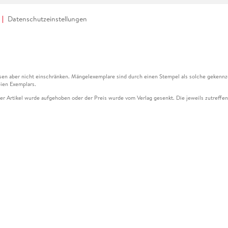
Datenschutzeinstellungen
en aber nicht einschränken. Mängelexemplare sind durch einen Stempel als solche gekennz
ien Exemplars.
ser Artikel wurde aufgehoben oder der Preis wurde vom Verlag gesenkt. Die jeweils zutreffend
ter der Leseprobe übermittelt werden.
kelseite dargestellten Datums vom Verlag angehoben.
g (UVP) des Herstellers.
n zu Preissenkungen beziehen sich auf den vorherigen Preis.
senkungen beziehen sich auf den letzten gebundenen Preis.
kelseite dargestellten Datums vom Verlag angehoben.
n den Gutschein ausschließlich online einlösen unter www.hugendubel.de. Keine Bestellung z
und eBooks) sowie für preisgebundene Kalender, tolino shine (4016621130466), tolino selec
cht möglich. Ein Weiterverkauf und der Handel des Gutscheincodes sind nicht gestattet.