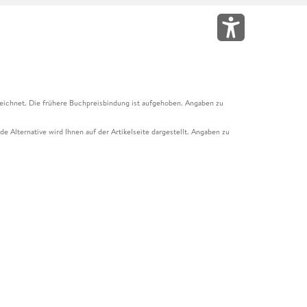
eichnet. Die frühere Buchpreisbindung ist aufgehoben. Angaben zu
e Alternative wird Ihnen auf der Artikelseite dargestellt. Angaben zu
ur Abholung mit Zahlung in der Filiale möglich. Der Gutschein ist nicht
t und das Hugendubel Hörbuch Abo. Der Gutschein ist nicht mit anderen