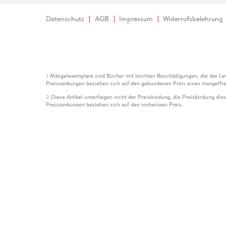
Datenschutz
AGB
Impressum
Widerrufsbelehrung
Mängelexemplare sind Bücher mit leichten Beschädigungen, die das Les
1
Preissenkungen beziehen sich auf den gebundenen Preis eines mangelfre
Diese Artikel unterliegen nicht der Preisbindung, die Preisbindung die
2
Preissenkungen beziehen sich auf den vorherigen Preis.
Durch Öffnen der Leseprobe willigen Sie ein, dass Daten an den Anbie
3
Der gebundene Preis dieses Artikels wird nach Ablauf des auf der Arti
4
Der Preisvergleich bezieht sich auf die unverbindliche Preisempfehlun
5
Der gebundene Preis dieses Artikels wurde vom Verlag gesenkt. Angabe
6
Die Preisbindung dieses Artikels wurde aufgehoben. Angaben zu Preis
7
Der gebundene Preis dieses Artikels wird nach Ablauf des auf der Arti
8
Ihr Gutschein SOMMER13 gilt bis einschließlich 10.08.2026. Sie könne
12
gültig für gesetzlich preisgebundene Artikel (deutschsprachige Bücher 
Gutscheinen und Geschenkkarten kombinierbar. Eine Barauszahlung ist ni