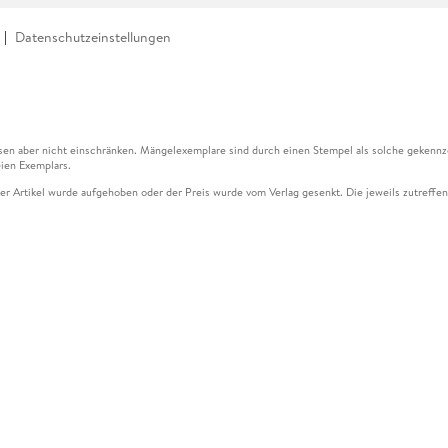
Datenschutzeinstellungen
en aber nicht einschränken. Mängelexemplare sind durch einen Stempel als solche gekennz
ien Exemplars.
ser Artikel wurde aufgehoben oder der Preis wurde vom Verlag gesenkt. Die jeweils zutreffend
ter der Leseprobe übermittelt werden.
kelseite dargestellten Datums vom Verlag angehoben.
g (UVP) des Herstellers.
n zu Preissenkungen beziehen sich auf den vorherigen Preis.
senkungen beziehen sich auf den letzten gebundenen Preis.
kelseite dargestellten Datums vom Verlag angehoben.
n den Gutschein ausschließlich online einlösen unter www.hugendubel.de. Keine Bestellung z
und eBooks) sowie für preisgebundene Kalender, tolino shine (4016621130466), tolino selec
cht möglich. Ein Weiterverkauf und der Handel des Gutscheincodes sind nicht gestattet.