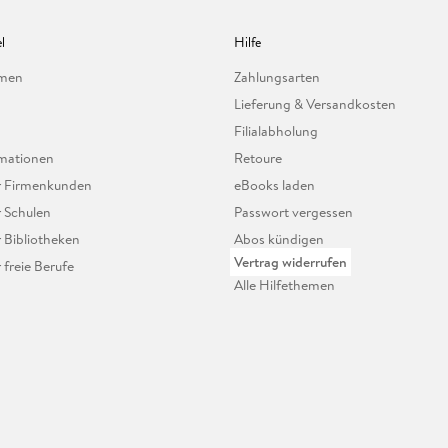
l
Hilfe
hmen
Zahlungsarten
Lieferung & Versandkosten
Filialabholung
mationen
Retoure
ür Firmenkunden
eBooks laden
r Schulen
Passwort vergessen
r Bibliotheken
Abos kündigen
Vertrag widerrufen
r freie Berufe
Alle Hilfethemen