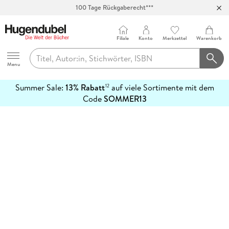
100 Tage Rückgaberecht***
Abholung in über 100 Filialen
Filiale
Konto
Merkzettel
Warenkorb
Hugendubel
Menu
Summer Sale:
13% Rabatt
auf viele Sortimente mit dem
12
mehr
Code
SOMMER13
erfahren