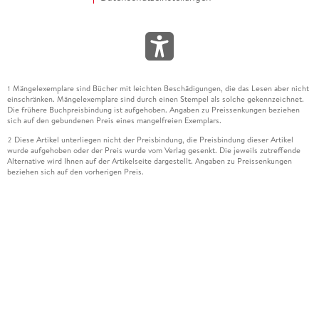
Mängelexemplare sind Bücher mit leichten Beschädigungen, die das Lesen aber nicht
1
einschränken. Mängelexemplare sind durch einen Stempel als solche gekennzeichnet.
Die frühere Buchpreisbindung ist aufgehoben. Angaben zu Preissenkungen beziehen
sich auf den gebundenen Preis eines mangelfreien Exemplars.
Diese Artikel unterliegen nicht der Preisbindung, die Preisbindung dieser Artikel
2
wurde aufgehoben oder der Preis wurde vom Verlag gesenkt. Die jeweils zutreffende
Alternative wird Ihnen auf der Artikelseite dargestellt. Angaben zu Preissenkungen
beziehen sich auf den vorherigen Preis.
Durch Öffnen der Leseprobe willigen Sie ein, dass Daten an den Anbieter der
3
Leseprobe übermittelt werden.
Der gebundene Preis dieses Artikels wird nach Ablauf des auf der Artikelseite
4
dargestellten Datums vom Verlag angehoben.
Der Preisvergleich bezieht sich auf die unverbindliche Preisempfehlung (UVP) des
5
Herstellers.
Der gebundene Preis dieses Artikels wurde vom Verlag gesenkt. Angaben zu
6
Preissenkungen beziehen sich auf den vorherigen Preis.
Die Preisbindung dieses Artikels wurde aufgehoben. Angaben zu Preissenkungen
7