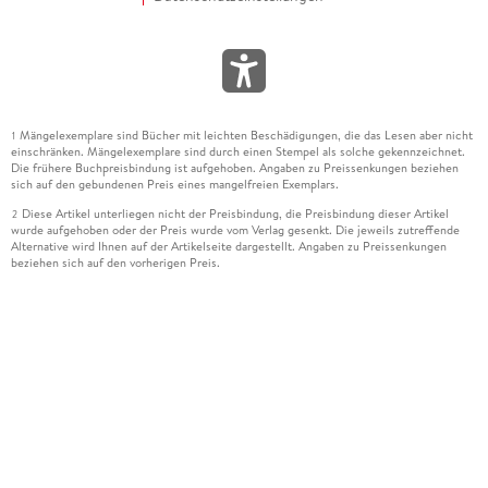
Mängelexemplare sind Bücher mit leichten Beschädigungen, die das Lesen aber nicht
1
einschränken. Mängelexemplare sind durch einen Stempel als solche gekennzeichnet.
Die frühere Buchpreisbindung ist aufgehoben. Angaben zu Preissenkungen beziehen
sich auf den gebundenen Preis eines mangelfreien Exemplars.
Diese Artikel unterliegen nicht der Preisbindung, die Preisbindung dieser Artikel
2
wurde aufgehoben oder der Preis wurde vom Verlag gesenkt. Die jeweils zutreffende
Alternative wird Ihnen auf der Artikelseite dargestellt. Angaben zu Preissenkungen
beziehen sich auf den vorherigen Preis.
Durch Öffnen der Leseprobe willigen Sie ein, dass Daten an den Anbieter der
3
Leseprobe übermittelt werden.
Der gebundene Preis dieses Artikels wird nach Ablauf des auf der Artikelseite
4
dargestellten Datums vom Verlag angehoben.
Der Preisvergleich bezieht sich auf die unverbindliche Preisempfehlung (UVP) des
5
Herstellers.
Der gebundene Preis dieses Artikels wurde vom Verlag gesenkt. Angaben zu
6
Preissenkungen beziehen sich auf den vorherigen Preis.
Die Preisbindung dieses Artikels wurde aufgehoben. Angaben zu Preissenkungen
7