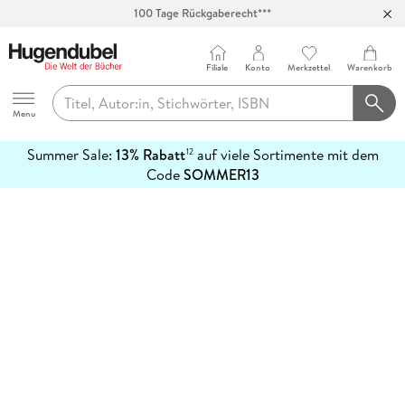
100 Tage Rückgaberecht***
Abholung in über 100 Filialen
Filiale
Konto
Merkzettel
Warenkorb
Hugendubel
Menu
Summer Sale:
13% Rabatt
auf viele Sortimente mit dem
12
mehr
Code
SOMMER13
erfahren