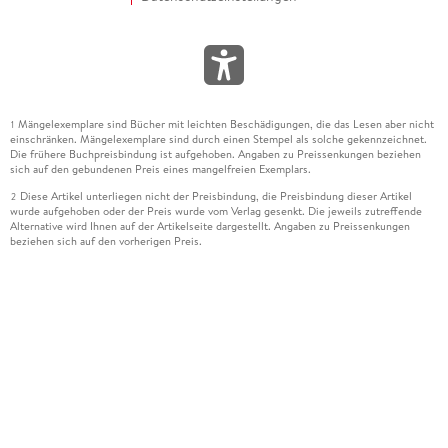
Mängelexemplare sind Bücher mit leichten Beschädigungen, die das Lesen aber nicht
1
einschränken. Mängelexemplare sind durch einen Stempel als solche gekennzeichnet.
Die frühere Buchpreisbindung ist aufgehoben. Angaben zu Preissenkungen beziehen
sich auf den gebundenen Preis eines mangelfreien Exemplars.
Diese Artikel unterliegen nicht der Preisbindung, die Preisbindung dieser Artikel
2
wurde aufgehoben oder der Preis wurde vom Verlag gesenkt. Die jeweils zutreffende
Alternative wird Ihnen auf der Artikelseite dargestellt. Angaben zu Preissenkungen
beziehen sich auf den vorherigen Preis.
Durch Öffnen der Leseprobe willigen Sie ein, dass Daten an den Anbieter der
3
Leseprobe übermittelt werden.
Der gebundene Preis dieses Artikels wird nach Ablauf des auf der Artikelseite
4
dargestellten Datums vom Verlag angehoben.
Der Preisvergleich bezieht sich auf die unverbindliche Preisempfehlung (UVP) des
5
Herstellers.
Der gebundene Preis dieses Artikels wurde vom Verlag gesenkt. Angaben zu
6
Preissenkungen beziehen sich auf den vorherigen Preis.
Die Preisbindung dieses Artikels wurde aufgehoben. Angaben zu Preissenkungen
7