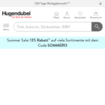
100 Tage Rückgaberecht***
Abholung in über 100 Filialen
Filiale
Konto
Merkzettel
Warenkorb
Hugendubel
Menu
Summer Sale:
13% Rabatt
auf viele Sortimente mit dem
12
mehr
Code
SOMMER13
erfahren