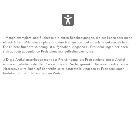
Mängelexemplare sind Bücher mit leichten Beschädigungen, die das Lesen aber nicht
1
einschränken. Mängelexemplare sind durch einen Stempel als solche gekennzeichnet.
Die frühere Buchpreisbindung ist aufgehoben. Angaben zu Preissenkungen beziehen
sich auf den gebundenen Preis eines mangelfreien Exemplars.
Diese Artikel unterliegen nicht der Preisbindung, die Preisbindung dieser Artikel
2
wurde aufgehoben oder der Preis wurde vom Verlag gesenkt. Die jeweils zutreffende
Alternative wird Ihnen auf der Artikelseite dargestellt. Angaben zu Preissenkungen
beziehen sich auf den vorherigen Preis.
Durch Öffnen der Leseprobe willigen Sie ein, dass Daten an den Anbieter der
3
Leseprobe übermittelt werden.
Der gebundene Preis dieses Artikels wird nach Ablauf des auf der Artikelseite
4
dargestellten Datums vom Verlag angehoben.
Der Preisvergleich bezieht sich auf die unverbindliche Preisempfehlung (UVP) des
5
Herstellers.
Der gebundene Preis dieses Artikels wurde vom Verlag gesenkt. Angaben zu
6
Preissenkungen beziehen sich auf den vorherigen Preis.
Die Preisbindung dieses Artikels wurde aufgehoben. Angaben zu Preissenkungen
7