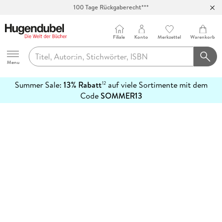
100 Tage Rückgaberecht***
Abholung in über 100 Filialen
Filiale
Konto
Merkzettel
Warenkorb
Hugendubel
Menu
Summer Sale:
13% Rabatt
auf viele Sortimente mit dem
12
mehr
Code
SOMMER13
erfahren