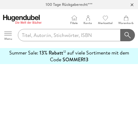
100 Tage Rückgaberecht***
Abholung in über 100 Filialen
Filiale
Konto
Merkzettel
Warenkorb
Hugendubel
Menu
Summer Sale:
13% Rabatt
auf viele Sortimente mit dem
12
mehr
Code
SOMMER13
erfahren