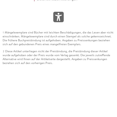
Mängelexemplare sind Bücher mit leichten Beschädigungen, die das Lesen aber nicht
1
einschränken. Mängelexemplare sind durch einen Stempel als solche gekennzeichnet.
Die frühere Buchpreisbindung ist aufgehoben. Angaben zu Preissenkungen beziehen
sich auf den gebundenen Preis eines mangelfreien Exemplars.
Diese Artikel unterliegen nicht der Preisbindung, die Preisbindung dieser Artikel
2
wurde aufgehoben oder der Preis wurde vom Verlag gesenkt. Die jeweils zutreffende
Alternative wird Ihnen auf der Artikelseite dargestellt. Angaben zu Preissenkungen
beziehen sich auf den vorherigen Preis.
Durch Öffnen der Leseprobe willigen Sie ein, dass Daten an den Anbieter der
3
Leseprobe übermittelt werden.
Der gebundene Preis dieses Artikels wird nach Ablauf des auf der Artikelseite
4
dargestellten Datums vom Verlag angehoben.
Der Preisvergleich bezieht sich auf die unverbindliche Preisempfehlung (UVP) des
5
Herstellers.
Der gebundene Preis dieses Artikels wurde vom Verlag gesenkt. Angaben zu
6
Preissenkungen beziehen sich auf den vorherigen Preis.
Die Preisbindung dieses Artikels wurde aufgehoben. Angaben zu Preissenkungen
7