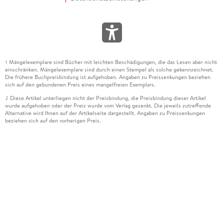
Mängelexemplare sind Bücher mit leichten Beschädigungen, die das Lesen aber nicht
1
einschränken. Mängelexemplare sind durch einen Stempel als solche gekennzeichnet.
Die frühere Buchpreisbindung ist aufgehoben. Angaben zu Preissenkungen beziehen
sich auf den gebundenen Preis eines mangelfreien Exemplars.
Diese Artikel unterliegen nicht der Preisbindung, die Preisbindung dieser Artikel
2
wurde aufgehoben oder der Preis wurde vom Verlag gesenkt. Die jeweils zutreffende
Alternative wird Ihnen auf der Artikelseite dargestellt. Angaben zu Preissenkungen
beziehen sich auf den vorherigen Preis.
Durch Öffnen der Leseprobe willigen Sie ein, dass Daten an den Anbieter der
3
Leseprobe übermittelt werden.
Der gebundene Preis dieses Artikels wird nach Ablauf des auf der Artikelseite
4
dargestellten Datums vom Verlag angehoben.
Der Preisvergleich bezieht sich auf die unverbindliche Preisempfehlung (UVP) des
5
Herstellers.
Der gebundene Preis dieses Artikels wurde vom Verlag gesenkt. Angaben zu
6
Preissenkungen beziehen sich auf den vorherigen Preis.
Die Preisbindung dieses Artikels wurde aufgehoben. Angaben zu Preissenkungen
7