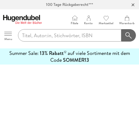
100 Tage Rückgaberecht***
Abholung in über 100 Filialen
Filiale
Konto
Merkzettel
Warenkorb
Hugendubel
Menu
Summer Sale:
13% Rabatt
auf viele Sortimente mit dem
12
mehr
Code
SOMMER13
erfahren