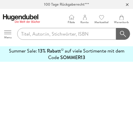
100 Tage Rückgaberecht***
Abholung in über 100 Filialen
Filiale
Konto
Merkzettel
Warenkorb
Hugendubel
Menu
Summer Sale:
13% Rabatt
auf viele Sortimente mit dem
12
mehr
Code
SOMMER13
erfahren