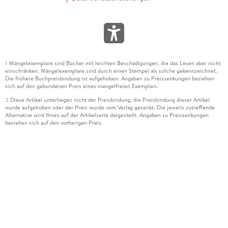
Mängelexemplare sind Bücher mit leichten Beschädigungen, die das Lesen aber nicht
1
einschränken. Mängelexemplare sind durch einen Stempel als solche gekennzeichnet.
Die frühere Buchpreisbindung ist aufgehoben. Angaben zu Preissenkungen beziehen
sich auf den gebundenen Preis eines mangelfreien Exemplars.
Diese Artikel unterliegen nicht der Preisbindung, die Preisbindung dieser Artikel
2
wurde aufgehoben oder der Preis wurde vom Verlag gesenkt. Die jeweils zutreffende
Alternative wird Ihnen auf der Artikelseite dargestellt. Angaben zu Preissenkungen
beziehen sich auf den vorherigen Preis.
Durch Öffnen der Leseprobe willigen Sie ein, dass Daten an den Anbieter der
3
Leseprobe übermittelt werden.
Der gebundene Preis dieses Artikels wird nach Ablauf des auf der Artikelseite
4
dargestellten Datums vom Verlag angehoben.
Der Preisvergleich bezieht sich auf die unverbindliche Preisempfehlung (UVP) des
5
Herstellers.
Der gebundene Preis dieses Artikels wurde vom Verlag gesenkt. Angaben zu
6
Preissenkungen beziehen sich auf den vorherigen Preis.
Die Preisbindung dieses Artikels wurde aufgehoben. Angaben zu Preissenkungen
7