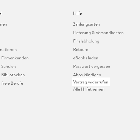
l
Hilfe
hmen
Zahlungsarten
Lieferung & Versandkosten
Filialabholung
mationen
Retoure
ür Firmenkunden
eBooks laden
r Schulen
Passwort vergessen
r Bibliotheken
Abos kündigen
Vertrag widerrufen
r freie Berufe
Alle Hilfethemen