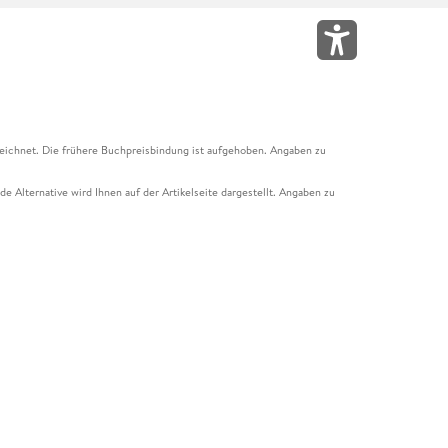
eichnet. Die frühere Buchpreisbindung ist aufgehoben. Angaben zu
e Alternative wird Ihnen auf der Artikelseite dargestellt. Angaben zu
ur Abholung mit Zahlung in der Filiale möglich. Der Gutschein ist nicht
t und das Hugendubel Hörbuch Abo. Der Gutschein ist nicht mit anderen