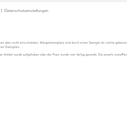
Datenschutzeinstellungen
en aber nicht einschränken. Mängelexemplare sind durch einen Stempel als solche gekennz
ien Exemplars.
ser Artikel wurde aufgehoben oder der Preis wurde vom Verlag gesenkt. Die jeweils zutreffend
ter der Leseprobe übermittelt werden.
kelseite dargestellten Datums vom Verlag angehoben.
g (UVP) des Herstellers.
n zu Preissenkungen beziehen sich auf den vorherigen Preis.
senkungen beziehen sich auf den letzten gebundenen Preis.
kelseite dargestellten Datums vom Verlag angehoben.
n den Gutschein ausschließlich online einlösen unter www.hugendubel.de. Keine Bestellung z
und eBooks) sowie für preisgebundene Kalender, tolino shine (4016621130466), tolino selec
cht möglich. Ein Weiterverkauf und der Handel des Gutscheincodes sind nicht gestattet.