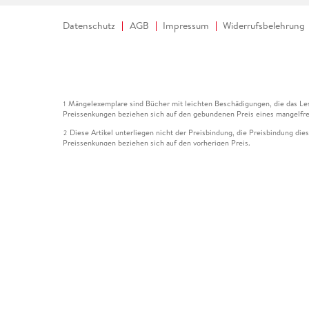
Datenschutz
AGB
Impressum
Widerrufsbelehrung
Mängelexemplare sind Bücher mit leichten Beschädigungen, die das Les
1
Preissenkungen beziehen sich auf den gebundenen Preis eines mangelfre
Diese Artikel unterliegen nicht der Preisbindung, die Preisbindung die
2
Preissenkungen beziehen sich auf den vorherigen Preis.
Durch Öffnen der Leseprobe willigen Sie ein, dass Daten an den Anbie
3
Der gebundene Preis dieses Artikels wird nach Ablauf des auf der Arti
4
Der Preisvergleich bezieht sich auf die unverbindliche Preisempfehlun
5
Der gebundene Preis dieses Artikels wurde vom Verlag gesenkt. Angabe
6
Die Preisbindung dieses Artikels wurde aufgehoben. Angaben zu Preis
7
Der gebundene Preis dieses Artikels wird nach Ablauf des auf der Arti
8
Ihr Gutschein SOMMER13 gilt bis einschließlich 10.08.2026. Sie könne
12
gültig für gesetzlich preisgebundene Artikel (deutschsprachige Bücher 
Gutscheinen und Geschenkkarten kombinierbar. Eine Barauszahlung ist ni