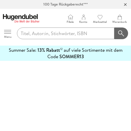
100 Tage Rückgaberecht***
Abholung in über 100 Filialen
Filiale
Konto
Merkzettel
Warenkorb
Hugendubel
Menu
Summer Sale:
13% Rabatt
auf viele Sortimente mit dem
12
mehr
Code
SOMMER13
erfahren