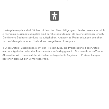
Mängelexemplare sind Bücher mit leichten Beschädigungen, die das Lesen aber nicht
1
einschränken. Mängelexemplare sind durch einen Stempel als solche gekennzeichnet.
Die frühere Buchpreisbindung ist aufgehoben. Angaben zu Preissenkungen beziehen
sich auf den gebundenen Preis eines mangelfreien Exemplars.
Diese Artikel unterliegen nicht der Preisbindung, die Preisbindung dieser Artikel
2
wurde aufgehoben oder der Preis wurde vom Verlag gesenkt. Die jeweils zutreffende
Alternative wird Ihnen auf der Artikelseite dargestellt. Angaben zu Preissenkungen
beziehen sich auf den vorherigen Preis.
Durch Öffnen der Leseprobe willigen Sie ein, dass Daten an den Anbieter der
3
Leseprobe übermittelt werden.
Der gebundene Preis dieses Artikels wird nach Ablauf des auf der Artikelseite
4
dargestellten Datums vom Verlag angehoben.
Der Preisvergleich bezieht sich auf die unverbindliche Preisempfehlung (UVP) des
5
Herstellers.
Der gebundene Preis dieses Artikels wurde vom Verlag gesenkt. Angaben zu
6
Preissenkungen beziehen sich auf den vorherigen Preis.
Die Preisbindung dieses Artikels wurde aufgehoben. Angaben zu Preissenkungen
7