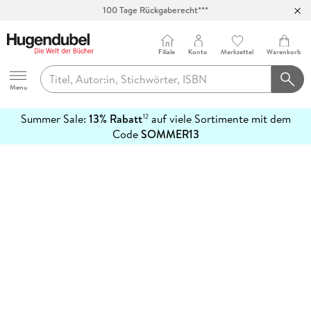
100 Tage Rückgaberecht***
Abholung in über 100 Filialen
Filiale
Konto
Merkzettel
Warenkorb
Hugendubel
Menu
Summer Sale:
13% Rabatt
auf viele Sortimente mit dem
12
mehr
Code
SOMMER13
erfahren