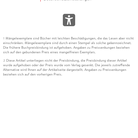
Mängelexemplare sind Bücher mit leichten Beschädigungen, die das Lesen aber nicht
1
einschränken. Mängelexemplare sind durch einen Stempel als solche gekennzeichnet.
Die frühere Buchpreisbindung ist aufgehoben. Angaben zu Preissenkungen beziehen
sich auf den gebundenen Preis eines mangelfreien Exemplars.
Diese Artikel unterliegen nicht der Preisbindung, die Preisbindung dieser Artikel
2
wurde aufgehoben oder der Preis wurde vom Verlag gesenkt. Die jeweils zutreffende
Alternative wird Ihnen auf der Artikelseite dargestellt. Angaben zu Preissenkungen
beziehen sich auf den vorherigen Preis.
Durch Öffnen der Leseprobe willigen Sie ein, dass Daten an den Anbieter der
3
Leseprobe übermittelt werden.
Der gebundene Preis dieses Artikels wird nach Ablauf des auf der Artikelseite
4
dargestellten Datums vom Verlag angehoben.
Der Preisvergleich bezieht sich auf die unverbindliche Preisempfehlung (UVP) des
5
Herstellers.
Der gebundene Preis dieses Artikels wurde vom Verlag gesenkt. Angaben zu
6
Preissenkungen beziehen sich auf den vorherigen Preis.
Die Preisbindung dieses Artikels wurde aufgehoben. Angaben zu Preissenkungen
7