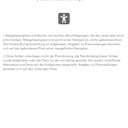
Mängelexemplare sind Bücher mit leichten Beschädigungen, die das Lesen aber nicht
1
einschränken. Mängelexemplare sind durch einen Stempel als solche gekennzeichnet.
Die frühere Buchpreisbindung ist aufgehoben. Angaben zu Preissenkungen beziehen
sich auf den gebundenen Preis eines mangelfreien Exemplars.
Diese Artikel unterliegen nicht der Preisbindung, die Preisbindung dieser Artikel
2
wurde aufgehoben oder der Preis wurde vom Verlag gesenkt. Die jeweils zutreffende
Alternative wird Ihnen auf der Artikelseite dargestellt. Angaben zu Preissenkungen
beziehen sich auf den vorherigen Preis.
Durch Öffnen der Leseprobe willigen Sie ein, dass Daten an den Anbieter der
3
Leseprobe übermittelt werden.
Der gebundene Preis dieses Artikels wird nach Ablauf des auf der Artikelseite
4
dargestellten Datums vom Verlag angehoben.
Der Preisvergleich bezieht sich auf die unverbindliche Preisempfehlung (UVP) des
5
Herstellers.
Der gebundene Preis dieses Artikels wurde vom Verlag gesenkt. Angaben zu
6
Preissenkungen beziehen sich auf den vorherigen Preis.
Die Preisbindung dieses Artikels wurde aufgehoben. Angaben zu Preissenkungen
7