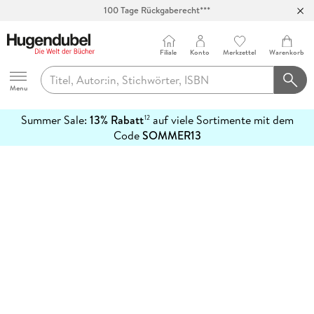
100 Tage Rückgaberecht***
Abholung in über 100 Filialen
Filiale
Konto
Merkzettel
Warenkorb
Hugendubel
Menu
Summer Sale:
13% Rabatt
auf viele Sortimente mit dem
12
mehr
Code
SOMMER13
erfahren