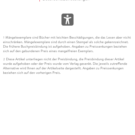
Mängelexemplare sind Bücher mit leichten Beschädigungen, die das Lesen aber nicht
1
einschränken. Mängelexemplare sind durch einen Stempel als solche gekennzeichnet.
Die frühere Buchpreisbindung ist aufgehoben. Angaben zu Preissenkungen beziehen
sich auf den gebundenen Preis eines mangelfreien Exemplars.
Diese Artikel unterliegen nicht der Preisbindung, die Preisbindung dieser Artikel
2
wurde aufgehoben oder der Preis wurde vom Verlag gesenkt. Die jeweils zutreffende
Alternative wird Ihnen auf der Artikelseite dargestellt. Angaben zu Preissenkungen
beziehen sich auf den vorherigen Preis.
Durch Öffnen der Leseprobe willigen Sie ein, dass Daten an den Anbieter der
3
Leseprobe übermittelt werden.
Der gebundene Preis dieses Artikels wird nach Ablauf des auf der Artikelseite
4
dargestellten Datums vom Verlag angehoben.
Der Preisvergleich bezieht sich auf die unverbindliche Preisempfehlung (UVP) des
5
Herstellers.
Der gebundene Preis dieses Artikels wurde vom Verlag gesenkt. Angaben zu
6
Preissenkungen beziehen sich auf den vorherigen Preis.
Die Preisbindung dieses Artikels wurde aufgehoben. Angaben zu Preissenkungen
7