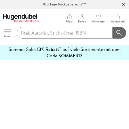
100 Tage Rückgaberecht***
Abholung in über 100 Filialen
Filiale
Konto
Merkzettel
Warenkorb
Hugendubel
Menu
Summer Sale:
13% Rabatt
auf viele Sortimente mit dem
12
mehr
Code
SOMMER13
erfahren