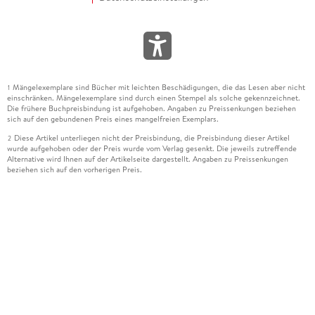
Mängelexemplare sind Bücher mit leichten Beschädigungen, die das Lesen aber nicht
1
einschränken. Mängelexemplare sind durch einen Stempel als solche gekennzeichnet.
Die frühere Buchpreisbindung ist aufgehoben. Angaben zu Preissenkungen beziehen
sich auf den gebundenen Preis eines mangelfreien Exemplars.
Diese Artikel unterliegen nicht der Preisbindung, die Preisbindung dieser Artikel
2
wurde aufgehoben oder der Preis wurde vom Verlag gesenkt. Die jeweils zutreffende
Alternative wird Ihnen auf der Artikelseite dargestellt. Angaben zu Preissenkungen
beziehen sich auf den vorherigen Preis.
Durch Öffnen der Leseprobe willigen Sie ein, dass Daten an den Anbieter der
3
Leseprobe übermittelt werden.
Der gebundene Preis dieses Artikels wird nach Ablauf des auf der Artikelseite
4
dargestellten Datums vom Verlag angehoben.
Der Preisvergleich bezieht sich auf die unverbindliche Preisempfehlung (UVP) des
5
Herstellers.
Der gebundene Preis dieses Artikels wurde vom Verlag gesenkt. Angaben zu
6
Preissenkungen beziehen sich auf den vorherigen Preis.
Die Preisbindung dieses Artikels wurde aufgehoben. Angaben zu Preissenkungen
7