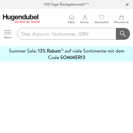
100 Tage Rückgaberecht***
Abholung in über 100 Filialen
Filiale
Konto
Merkzettel
Warenkorb
Hugendubel
Menu
Summer Sale:
13% Rabatt
auf viele Sortimente mit dem
12
mehr
Code
SOMMER13
erfahren