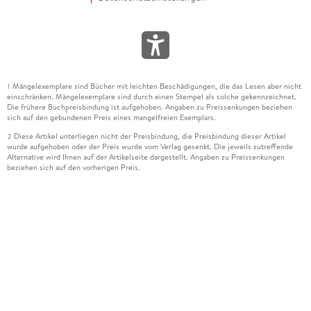
Mängelexemplare sind Bücher mit leichten Beschädigungen, die das Lesen aber nicht
1
einschränken. Mängelexemplare sind durch einen Stempel als solche gekennzeichnet.
Die frühere Buchpreisbindung ist aufgehoben. Angaben zu Preissenkungen beziehen
sich auf den gebundenen Preis eines mangelfreien Exemplars.
Diese Artikel unterliegen nicht der Preisbindung, die Preisbindung dieser Artikel
2
wurde aufgehoben oder der Preis wurde vom Verlag gesenkt. Die jeweils zutreffende
Alternative wird Ihnen auf der Artikelseite dargestellt. Angaben zu Preissenkungen
beziehen sich auf den vorherigen Preis.
Durch Öffnen der Leseprobe willigen Sie ein, dass Daten an den Anbieter der
3
Leseprobe übermittelt werden.
Der gebundene Preis dieses Artikels wird nach Ablauf des auf der Artikelseite
4
dargestellten Datums vom Verlag angehoben.
Der Preisvergleich bezieht sich auf die unverbindliche Preisempfehlung (UVP) des
5
Herstellers.
Der gebundene Preis dieses Artikels wurde vom Verlag gesenkt. Angaben zu
6
Preissenkungen beziehen sich auf den vorherigen Preis.
Die Preisbindung dieses Artikels wurde aufgehoben. Angaben zu Preissenkungen
7