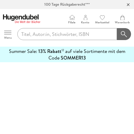
100 Tage Rückgaberecht***
Abholung in über 100 Filialen
Filiale
Konto
Merkzettel
Warenkorb
Hugendubel
Menu
Summer Sale:
13% Rabatt
auf viele Sortimente mit dem
12
mehr
Code
SOMMER13
erfahren