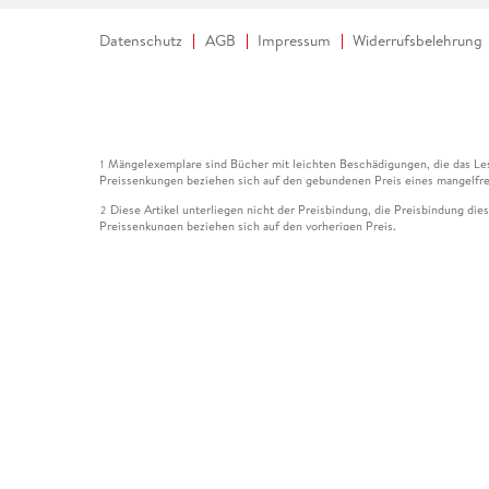
Datenschutz
AGB
Impressum
Widerrufsbelehrung
Mängelexemplare sind Bücher mit leichten Beschädigungen, die das Les
1
Preissenkungen beziehen sich auf den gebundenen Preis eines mangelfre
Diese Artikel unterliegen nicht der Preisbindung, die Preisbindung die
2
Preissenkungen beziehen sich auf den vorherigen Preis.
Durch Öffnen der Leseprobe willigen Sie ein, dass Daten an den Anbie
3
Der gebundene Preis dieses Artikels wird nach Ablauf des auf der Arti
4
Der Preisvergleich bezieht sich auf die unverbindliche Preisempfehlun
5
Der gebundene Preis dieses Artikels wurde vom Verlag gesenkt. Angabe
6
Die Preisbindung dieses Artikels wurde aufgehoben. Angaben zu Preis
7
Der gebundene Preis dieses Artikels wird nach Ablauf des auf der Arti
8
Ihr Gutschein SOMMER13 gilt bis einschließlich 10.08.2026. Sie könne
12
gültig für gesetzlich preisgebundene Artikel (deutschsprachige Bücher 
Gutscheinen und Geschenkkarten kombinierbar. Eine Barauszahlung ist ni