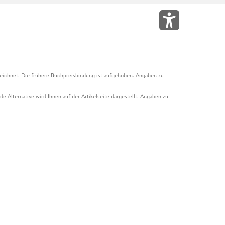
eichnet. Die frühere Buchpreisbindung ist aufgehoben. Angaben zu
e Alternative wird Ihnen auf der Artikelseite dargestellt. Angaben zu
ur Abholung mit Zahlung in der Filiale möglich. Der Gutschein ist nicht
t und das Hugendubel Hörbuch Abo. Der Gutschein ist nicht mit anderen