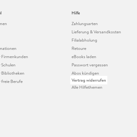
l
Hilfe
hmen
Zahlungsarten
Lieferung & Versandkosten
Filialabholung
mationen
Retoure
ür Firmenkunden
eBooks laden
r Schulen
Passwort vergessen
r Bibliotheken
Abos kündigen
Vertrag widerrufen
r freie Berufe
Alle Hilfethemen