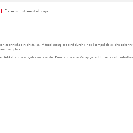
Datenschutzeinstellungen
en aber nicht einschränken. Mängelexemplare sind durch einen Stempel als solche gekennz
ien Exemplars.
ser Artikel wurde aufgehoben oder der Preis wurde vom Verlag gesenkt. Die jeweils zutreffend
ter der Leseprobe übermittelt werden.
kelseite dargestellten Datums vom Verlag angehoben.
g (UVP) des Herstellers.
n zu Preissenkungen beziehen sich auf den vorherigen Preis.
senkungen beziehen sich auf den letzten gebundenen Preis.
kelseite dargestellten Datums vom Verlag angehoben.
n den Gutschein ausschließlich online einlösen unter www.hugendubel.de. Keine Bestellung z
und eBooks) sowie für preisgebundene Kalender, tolino shine (4016621130466), tolino selec
cht möglich. Ein Weiterverkauf und der Handel des Gutscheincodes sind nicht gestattet.