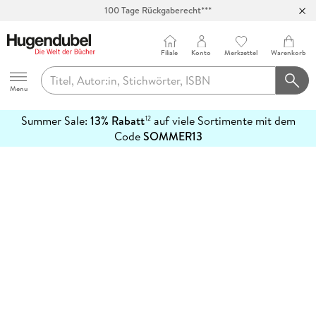
100 Tage Rückgaberecht***
Abholung in über 100 Filialen
Filiale
Konto
Merkzettel
Warenkorb
Hugendubel
Menu
Summer Sale:
13% Rabatt
auf viele Sortimente mit dem
12
mehr
Code
SOMMER13
erfahren