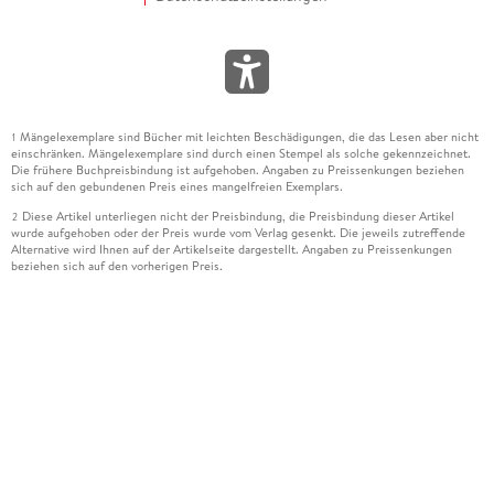
Mängelexemplare sind Bücher mit leichten Beschädigungen, die das Lesen aber nicht
1
einschränken. Mängelexemplare sind durch einen Stempel als solche gekennzeichnet.
Die frühere Buchpreisbindung ist aufgehoben. Angaben zu Preissenkungen beziehen
sich auf den gebundenen Preis eines mangelfreien Exemplars.
Diese Artikel unterliegen nicht der Preisbindung, die Preisbindung dieser Artikel
2
wurde aufgehoben oder der Preis wurde vom Verlag gesenkt. Die jeweils zutreffende
Alternative wird Ihnen auf der Artikelseite dargestellt. Angaben zu Preissenkungen
beziehen sich auf den vorherigen Preis.
Durch Öffnen der Leseprobe willigen Sie ein, dass Daten an den Anbieter der
3
Leseprobe übermittelt werden.
Der gebundene Preis dieses Artikels wird nach Ablauf des auf der Artikelseite
4
dargestellten Datums vom Verlag angehoben.
Der Preisvergleich bezieht sich auf die unverbindliche Preisempfehlung (UVP) des
5
Herstellers.
Der gebundene Preis dieses Artikels wurde vom Verlag gesenkt. Angaben zu
6
Preissenkungen beziehen sich auf den vorherigen Preis.
Die Preisbindung dieses Artikels wurde aufgehoben. Angaben zu Preissenkungen
7