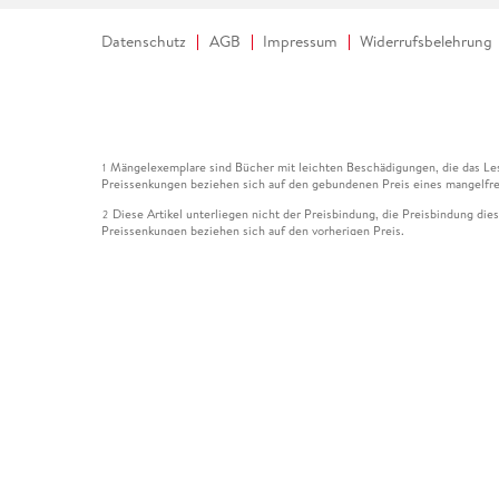
Datenschutz
AGB
Impressum
Widerrufsbelehrung
Mängelexemplare sind Bücher mit leichten Beschädigungen, die das Les
1
Preissenkungen beziehen sich auf den gebundenen Preis eines mangelfre
Diese Artikel unterliegen nicht der Preisbindung, die Preisbindung die
2
Preissenkungen beziehen sich auf den vorherigen Preis.
Durch Öffnen der Leseprobe willigen Sie ein, dass Daten an den Anbie
3
Der gebundene Preis dieses Artikels wird nach Ablauf des auf der Arti
4
Der Preisvergleich bezieht sich auf die unverbindliche Preisempfehlun
5
Der gebundene Preis dieses Artikels wurde vom Verlag gesenkt. Angabe
6
Die Preisbindung dieses Artikels wurde aufgehoben. Angaben zu Preis
7
Der gebundene Preis dieses Artikels wird nach Ablauf des auf der Arti
8
Ihr Gutschein SOMMER13 gilt bis einschließlich 10.08.2026. Sie könne
12
gültig für gesetzlich preisgebundene Artikel (deutschsprachige Bücher 
Gutscheinen und Geschenkkarten kombinierbar. Eine Barauszahlung ist ni