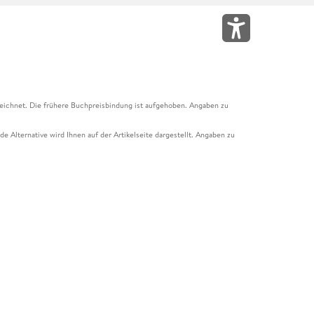
eichnet. Die frühere Buchpreisbindung ist aufgehoben. Angaben zu
e Alternative wird Ihnen auf der Artikelseite dargestellt. Angaben zu
ur Abholung mit Zahlung in der Filiale möglich. Der Gutschein ist nicht
t und das Hugendubel Hörbuch Abo. Der Gutschein ist nicht mit anderen