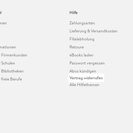
l
Hilfe
hmen
Zahlungsarten
Lieferung & Versandkosten
Filialabholung
mationen
Retoure
ür Firmenkunden
eBooks laden
r Schulen
Passwort vergessen
r Bibliotheken
Abos kündigen
Vertrag widerrufen
r freie Berufe
Alle Hilfethemen