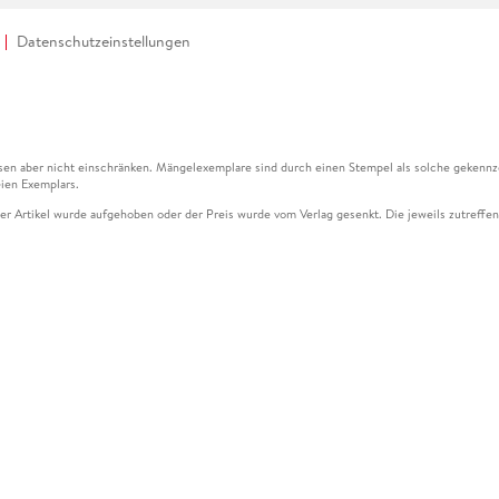
Datenschutzeinstellungen
en aber nicht einschränken. Mängelexemplare sind durch einen Stempel als solche gekennz
ien Exemplars.
ser Artikel wurde aufgehoben oder der Preis wurde vom Verlag gesenkt. Die jeweils zutreffend
ter der Leseprobe übermittelt werden.
kelseite dargestellten Datums vom Verlag angehoben.
g (UVP) des Herstellers.
n zu Preissenkungen beziehen sich auf den vorherigen Preis.
senkungen beziehen sich auf den letzten gebundenen Preis.
kelseite dargestellten Datums vom Verlag angehoben.
n den Gutschein ausschließlich online einlösen unter www.hugendubel.de. Keine Bestellung z
und eBooks) sowie für preisgebundene Kalender, tolino shine (4016621130466), tolino selec
cht möglich. Ein Weiterverkauf und der Handel des Gutscheincodes sind nicht gestattet.