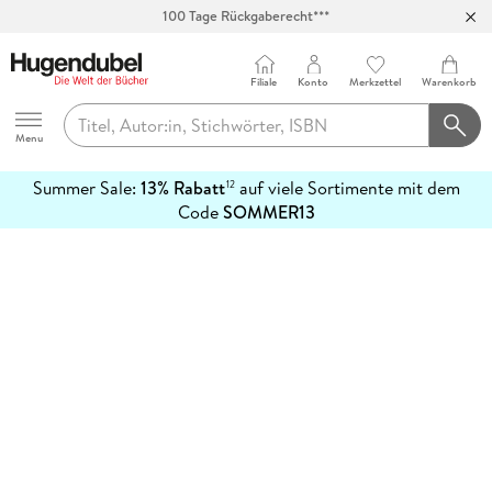
100 Tage Rückgaberecht***
Abholung in über 100 Filialen
Filiale
Konto
Merkzettel
Warenkorb
Hugendubel
Menu
Summer Sale:
13% Rabatt
auf viele Sortimente mit dem
12
mehr
Code
SOMMER13
erfahren