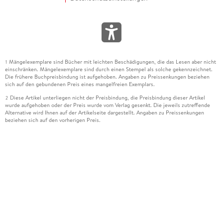
Mängelexemplare sind Bücher mit leichten Beschädigungen, die das Lesen aber nicht
1
einschränken. Mängelexemplare sind durch einen Stempel als solche gekennzeichnet.
Die frühere Buchpreisbindung ist aufgehoben. Angaben zu Preissenkungen beziehen
sich auf den gebundenen Preis eines mangelfreien Exemplars.
Diese Artikel unterliegen nicht der Preisbindung, die Preisbindung dieser Artikel
2
wurde aufgehoben oder der Preis wurde vom Verlag gesenkt. Die jeweils zutreffende
Alternative wird Ihnen auf der Artikelseite dargestellt. Angaben zu Preissenkungen
beziehen sich auf den vorherigen Preis.
Durch Öffnen der Leseprobe willigen Sie ein, dass Daten an den Anbieter der
3
Leseprobe übermittelt werden.
Der gebundene Preis dieses Artikels wird nach Ablauf des auf der Artikelseite
4
dargestellten Datums vom Verlag angehoben.
Der Preisvergleich bezieht sich auf die unverbindliche Preisempfehlung (UVP) des
5
Herstellers.
Der gebundene Preis dieses Artikels wurde vom Verlag gesenkt. Angaben zu
6
Preissenkungen beziehen sich auf den vorherigen Preis.
Die Preisbindung dieses Artikels wurde aufgehoben. Angaben zu Preissenkungen
7