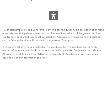
Mängelexemplare sind Bücher mit leichten Beschädigungen, die das Lesen aber nicht
1
einschränken. Mängelexemplare sind durch einen Stempel als solche gekennzeichnet.
Die frühere Buchpreisbindung ist aufgehoben. Angaben zu Preissenkungen beziehen
sich auf den gebundenen Preis eines mangelfreien Exemplars.
Diese Artikel unterliegen nicht der Preisbindung, die Preisbindung dieser Artikel
2
wurde aufgehoben oder der Preis wurde vom Verlag gesenkt. Die jeweils zutreffende
Alternative wird Ihnen auf der Artikelseite dargestellt. Angaben zu Preissenkungen
beziehen sich auf den vorherigen Preis.
Durch Öffnen der Leseprobe willigen Sie ein, dass Daten an den Anbieter der
3
Leseprobe übermittelt werden.
Der gebundene Preis dieses Artikels wird nach Ablauf des auf der Artikelseite
4
dargestellten Datums vom Verlag angehoben.
Der Preisvergleich bezieht sich auf die unverbindliche Preisempfehlung (UVP) des
5
Herstellers.
Der gebundene Preis dieses Artikels wurde vom Verlag gesenkt. Angaben zu
6
Preissenkungen beziehen sich auf den vorherigen Preis.
Die Preisbindung dieses Artikels wurde aufgehoben. Angaben zu Preissenkungen
7