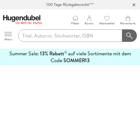
100 Tage Rückgaberecht***
Abholung in über 100 Filialen
Filiale
Konto
Merkzettel
Warenkorb
Hugendubel
Menu
Summer Sale:
13% Rabatt
auf viele Sortimente mit dem
12
mehr
Code
SOMMER13
erfahren