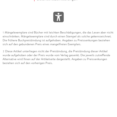
Mängelexemplare sind Bücher mit leichten Beschädigungen, die das Lesen aber nicht
1
einschränken. Mängelexemplare sind durch einen Stempel als solche gekennzeichnet.
Die frühere Buchpreisbindung ist aufgehoben. Angaben zu Preissenkungen beziehen
sich auf den gebundenen Preis eines mangelfreien Exemplars.
Diese Artikel unterliegen nicht der Preisbindung, die Preisbindung dieser Artikel
2
wurde aufgehoben oder der Preis wurde vom Verlag gesenkt. Die jeweils zutreffende
Alternative wird Ihnen auf der Artikelseite dargestellt. Angaben zu Preissenkungen
beziehen sich auf den vorherigen Preis.
Durch Öffnen der Leseprobe willigen Sie ein, dass Daten an den Anbieter der
3
Leseprobe übermittelt werden.
Der gebundene Preis dieses Artikels wird nach Ablauf des auf der Artikelseite
4
dargestellten Datums vom Verlag angehoben.
Der Preisvergleich bezieht sich auf die unverbindliche Preisempfehlung (UVP) des
5
Herstellers.
Der gebundene Preis dieses Artikels wurde vom Verlag gesenkt. Angaben zu
6
Preissenkungen beziehen sich auf den vorherigen Preis.
Die Preisbindung dieses Artikels wurde aufgehoben. Angaben zu Preissenkungen
7