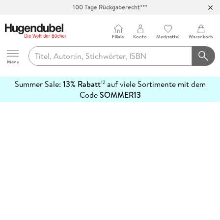
100 Tage Rückgaberecht***
Abholung in über 100 Filialen
Filiale
Konto
Merkzettel
Warenkorb
Hugendubel
Menu
Summer Sale:
13% Rabatt
auf viele Sortimente mit dem
12
mehr
Code
SOMMER13
erfahren