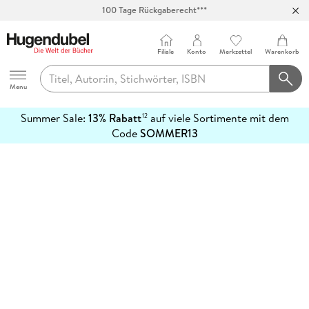
100 Tage Rückgaberecht***
Abholung in über 100 Filialen
Filiale
Konto
Merkzettel
Warenkorb
Hugendubel
Menu
Summer Sale:
13% Rabatt
auf viele Sortimente mit dem
12
mehr
Code
SOMMER13
erfahren