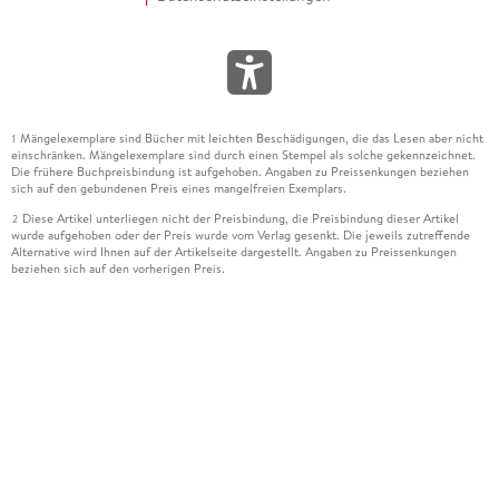
Mängelexemplare sind Bücher mit leichten Beschädigungen, die das Lesen aber nicht
1
einschränken. Mängelexemplare sind durch einen Stempel als solche gekennzeichnet.
Die frühere Buchpreisbindung ist aufgehoben. Angaben zu Preissenkungen beziehen
sich auf den gebundenen Preis eines mangelfreien Exemplars.
Diese Artikel unterliegen nicht der Preisbindung, die Preisbindung dieser Artikel
2
wurde aufgehoben oder der Preis wurde vom Verlag gesenkt. Die jeweils zutreffende
Alternative wird Ihnen auf der Artikelseite dargestellt. Angaben zu Preissenkungen
beziehen sich auf den vorherigen Preis.
Durch Öffnen der Leseprobe willigen Sie ein, dass Daten an den Anbieter der
3
Leseprobe übermittelt werden.
Der gebundene Preis dieses Artikels wird nach Ablauf des auf der Artikelseite
4
dargestellten Datums vom Verlag angehoben.
Der Preisvergleich bezieht sich auf die unverbindliche Preisempfehlung (UVP) des
5
Herstellers.
Der gebundene Preis dieses Artikels wurde vom Verlag gesenkt. Angaben zu
6
Preissenkungen beziehen sich auf den vorherigen Preis.
Die Preisbindung dieses Artikels wurde aufgehoben. Angaben zu Preissenkungen
7