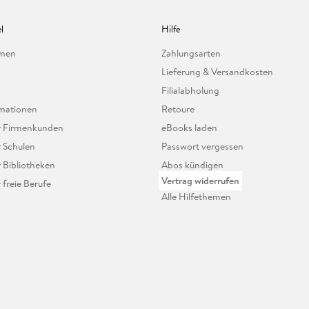
l
Hilfe
hmen
Zahlungsarten
Lieferung & Versandkosten
Filialabholung
mationen
Retoure
ür Firmenkunden
eBooks laden
r Schulen
Passwort vergessen
r Bibliotheken
Abos kündigen
Vertrag widerrufen
r freie Berufe
Alle Hilfethemen