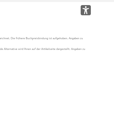
eichnet. Die frühere Buchpreisbindung ist aufgehoben. Angaben zu
e Alternative wird Ihnen auf der Artikelseite dargestellt. Angaben zu
ur Abholung mit Zahlung in der Filiale möglich. Der Gutschein ist nicht
t und das Hugendubel Hörbuch Abo. Der Gutschein ist nicht mit anderen