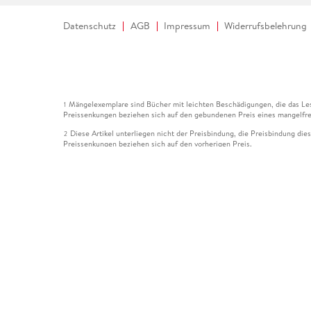
Datenschutz
AGB
Impressum
Widerrufsbelehrung
Mängelexemplare sind Bücher mit leichten Beschädigungen, die das Les
1
Preissenkungen beziehen sich auf den gebundenen Preis eines mangelfre
Diese Artikel unterliegen nicht der Preisbindung, die Preisbindung die
2
Preissenkungen beziehen sich auf den vorherigen Preis.
Durch Öffnen der Leseprobe willigen Sie ein, dass Daten an den Anbie
3
Der gebundene Preis dieses Artikels wird nach Ablauf des auf der Arti
4
Der Preisvergleich bezieht sich auf die unverbindliche Preisempfehlun
5
Der gebundene Preis dieses Artikels wurde vom Verlag gesenkt. Angabe
6
Die Preisbindung dieses Artikels wurde aufgehoben. Angaben zu Preis
7
Der gebundene Preis dieses Artikels wird nach Ablauf des auf der Arti
8
Ihr Gutschein SOMMER13 gilt bis einschließlich 10.08.2026. Sie könne
12
gültig für gesetzlich preisgebundene Artikel (deutschsprachige Bücher 
Gutscheinen und Geschenkkarten kombinierbar. Eine Barauszahlung ist ni