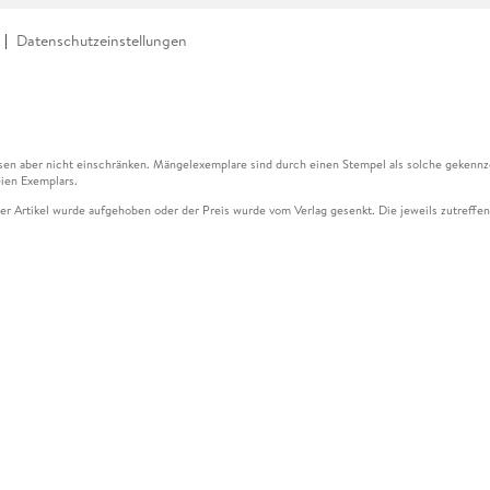
Datenschutzeinstellungen
en aber nicht einschränken. Mängelexemplare sind durch einen Stempel als solche gekennz
ien Exemplars.
ser Artikel wurde aufgehoben oder der Preis wurde vom Verlag gesenkt. Die jeweils zutreffend
ter der Leseprobe übermittelt werden.
kelseite dargestellten Datums vom Verlag angehoben.
g (UVP) des Herstellers.
n zu Preissenkungen beziehen sich auf den vorherigen Preis.
senkungen beziehen sich auf den letzten gebundenen Preis.
kelseite dargestellten Datums vom Verlag angehoben.
n den Gutschein ausschließlich online einlösen unter www.hugendubel.de. Keine Bestellung z
und eBooks) sowie für preisgebundene Kalender, tolino shine (4016621130466), tolino selec
cht möglich. Ein Weiterverkauf und der Handel des Gutscheincodes sind nicht gestattet.