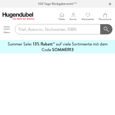
100 Tage Rückgaberecht***
Abholung in über 100 Filialen
Filiale
Konto
Merkzettel
Warenkorb
Hugendubel
Menu
Summer Sale:
13% Rabatt
auf viele Sortimente mit dem
12
mehr
Code
SOMMER13
erfahren