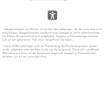
Mängelexemplare sind Bücher mit leichten Beschädigungen, die das Lesen aber nicht
1
einschränken. Mängelexemplare sind durch einen Stempel als solche gekennzeichnet.
Die frühere Buchpreisbindung ist aufgehoben. Angaben zu Preissenkungen beziehen
sich auf den gebundenen Preis eines mangelfreien Exemplars.
Diese Artikel unterliegen nicht der Preisbindung, die Preisbindung dieser Artikel
2
wurde aufgehoben oder der Preis wurde vom Verlag gesenkt. Die jeweils zutreffende
Alternative wird Ihnen auf der Artikelseite dargestellt. Angaben zu Preissenkungen
beziehen sich auf den vorherigen Preis.
Durch Öffnen der Leseprobe willigen Sie ein, dass Daten an den Anbieter der
3
Leseprobe übermittelt werden.
Der gebundene Preis dieses Artikels wird nach Ablauf des auf der Artikelseite
4
dargestellten Datums vom Verlag angehoben.
Der Preisvergleich bezieht sich auf die unverbindliche Preisempfehlung (UVP) des
5
Herstellers.
Der gebundene Preis dieses Artikels wurde vom Verlag gesenkt. Angaben zu
6
Preissenkungen beziehen sich auf den vorherigen Preis.
Die Preisbindung dieses Artikels wurde aufgehoben. Angaben zu Preissenkungen
7