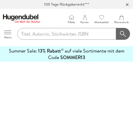
100 Tage Rückgaberecht***
Abholung in über 100 Filialen
Filiale
Konto
Merkzettel
Warenkorb
Hugendubel
Menu
Summer Sale:
13% Rabatt
auf viele Sortimente mit dem
12
mehr
Code
SOMMER13
erfahren