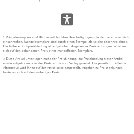
Mängelexemplare sind Bücher mit leichten Beschädigungen, die das Lesen aber nicht
1
einschränken. Mängelexemplare sind durch einen Stempel als solche gekennzeichnet.
Die frühere Buchpreisbindung ist aufgehoben. Angaben zu Preissenkungen beziehen
sich auf den gebundenen Preis eines mangelfreien Exemplars.
Diese Artikel unterliegen nicht der Preisbindung, die Preisbindung dieser Artikel
2
wurde aufgehoben oder der Preis wurde vom Verlag gesenkt. Die jeweils zutreffende
Alternative wird Ihnen auf der Artikelseite dargestellt. Angaben zu Preissenkungen
beziehen sich auf den vorherigen Preis.
Durch Öffnen der Leseprobe willigen Sie ein, dass Daten an den Anbieter der
3
Leseprobe übermittelt werden.
Der gebundene Preis dieses Artikels wird nach Ablauf des auf der Artikelseite
4
dargestellten Datums vom Verlag angehoben.
Der Preisvergleich bezieht sich auf die unverbindliche Preisempfehlung (UVP) des
5
Herstellers.
Der gebundene Preis dieses Artikels wurde vom Verlag gesenkt. Angaben zu
6
Preissenkungen beziehen sich auf den vorherigen Preis.
Die Preisbindung dieses Artikels wurde aufgehoben. Angaben zu Preissenkungen
7