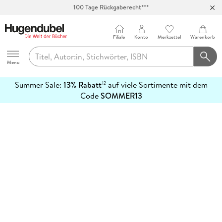
100 Tage Rückgaberecht***
Abholung in über 100 Filialen
Filiale
Konto
Merkzettel
Warenkorb
Hugendubel
Menu
Summer Sale:
13% Rabatt
auf viele Sortimente mit dem
12
mehr
Code
SOMMER13
erfahren