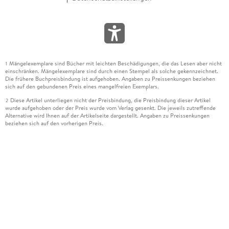
Mängelexemplare sind Bücher mit leichten Beschädigungen, die das Lesen aber nicht
1
einschränken. Mängelexemplare sind durch einen Stempel als solche gekennzeichnet.
Die frühere Buchpreisbindung ist aufgehoben. Angaben zu Preissenkungen beziehen
sich auf den gebundenen Preis eines mangelfreien Exemplars.
Diese Artikel unterliegen nicht der Preisbindung, die Preisbindung dieser Artikel
2
wurde aufgehoben oder der Preis wurde vom Verlag gesenkt. Die jeweils zutreffende
Alternative wird Ihnen auf der Artikelseite dargestellt. Angaben zu Preissenkungen
beziehen sich auf den vorherigen Preis.
Durch Öffnen der Leseprobe willigen Sie ein, dass Daten an den Anbieter der
3
Leseprobe übermittelt werden.
Der gebundene Preis dieses Artikels wird nach Ablauf des auf der Artikelseite
4
dargestellten Datums vom Verlag angehoben.
Der Preisvergleich bezieht sich auf die unverbindliche Preisempfehlung (UVP) des
5
Herstellers.
Der gebundene Preis dieses Artikels wurde vom Verlag gesenkt. Angaben zu
6
Preissenkungen beziehen sich auf den vorherigen Preis.
Die Preisbindung dieses Artikels wurde aufgehoben. Angaben zu Preissenkungen
7