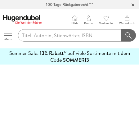
100 Tage Rückgaberecht***
Abholung in über 100 Filialen
Filiale
Konto
Merkzettel
Warenkorb
Hugendubel
Menu
Summer Sale:
13% Rabatt
auf viele Sortimente mit dem
12
mehr
Code
SOMMER13
erfahren