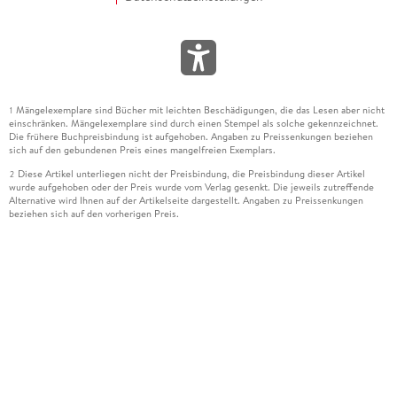
Mängelexemplare sind Bücher mit leichten Beschädigungen, die das Lesen aber nicht
1
einschränken. Mängelexemplare sind durch einen Stempel als solche gekennzeichnet.
Die frühere Buchpreisbindung ist aufgehoben. Angaben zu Preissenkungen beziehen
sich auf den gebundenen Preis eines mangelfreien Exemplars.
Diese Artikel unterliegen nicht der Preisbindung, die Preisbindung dieser Artikel
2
wurde aufgehoben oder der Preis wurde vom Verlag gesenkt. Die jeweils zutreffende
Alternative wird Ihnen auf der Artikelseite dargestellt. Angaben zu Preissenkungen
beziehen sich auf den vorherigen Preis.
Durch Öffnen der Leseprobe willigen Sie ein, dass Daten an den Anbieter der
3
Leseprobe übermittelt werden.
Der gebundene Preis dieses Artikels wird nach Ablauf des auf der Artikelseite
4
dargestellten Datums vom Verlag angehoben.
Der Preisvergleich bezieht sich auf die unverbindliche Preisempfehlung (UVP) des
5
Herstellers.
Der gebundene Preis dieses Artikels wurde vom Verlag gesenkt. Angaben zu
6
Preissenkungen beziehen sich auf den vorherigen Preis.
Die Preisbindung dieses Artikels wurde aufgehoben. Angaben zu Preissenkungen
7